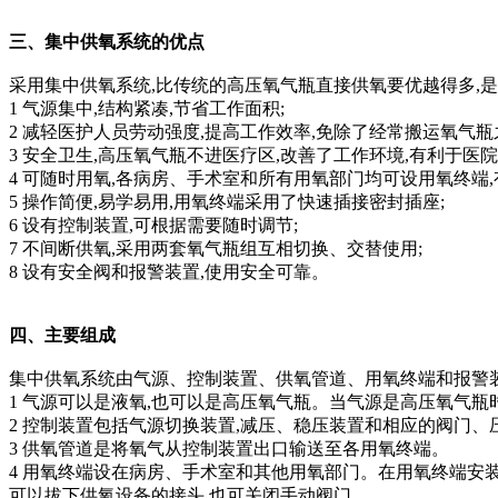
三、集中供氧系统的优点
采用集中供氧系统,比传统的高压氧气瓶直接供氧要优越得多,是
1 气源集中,结构紧凑,节省工作面积;
2 减轻医护人员劳动强度,提高工作效率,免除了经常搬运氧气瓶
3 安全卫生,高压氧气瓶不进医疗区,改善了工作环境,有利于医院
4 可随时用氧,各病房、手术室和所有用氧部门均可设用氧终端
5 操作简便,易学易用,用氧终端采用了快速插接密封插座;
6 设有控制装置,可根据需要随时调节;
7 不间断供氧,采用两套氧气瓶组互相切换、交替使用;
8 设有安全阀和报警装置,使用安全可靠。
四、主要组成
集中供氧系统由气源、控制装置、供氧管道、用氧终端和报警
1 气源可以是液氧,也可以是高压氧气瓶。当气源是高压氧气瓶时
2 控制装置包括气源切换装置,减压、稳压装置和相应的阀门、
3 供氧管道是将氧气从控制装置出口输送至各用氧终端。
4 用氧终端设在病房、手术室和其他用氧部门。在用氧终端安装
可以拔下供氧设备的接头,也可关闭手动阀门。