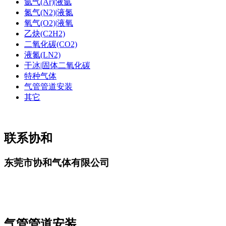
氩气(Ar)|液氩
氮气(N2)|液氮
氧气(O2)|液氧
乙炔(C2H2)
二氧化碳(CO2)
液氮(LN2)
干冰|固体二氧化碳
特种气体
气管管道安装
其它
联系协和
东莞市协和气体有限公司
气管管道安装