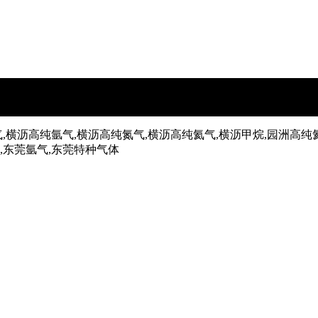
,横沥高纯氩气,横沥高纯氮气,横沥高纯氦气,横沥甲烷,园洲高纯
气,东莞氩气,东莞特种气体