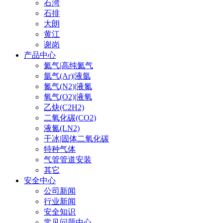
石湾
石排
大朗
黄江
谢岗
产品中心
氦气|高纯氦气
氩气(Ar)|液氩
氮气(N2)|液氮
氧气(O2)|液氧
乙炔(C2H2)
二氧化碳(CO2)
液氮(LN2)
干冰|固体二氧化碳
特种气体
气管管道安装
其它
安全中心
公司新闻
行业新闻
安全知识
常见问题中心