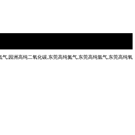
氦气,园洲高纯二氧化碳,东莞高纯氮气,东莞高纯氩气,东莞高纯氧