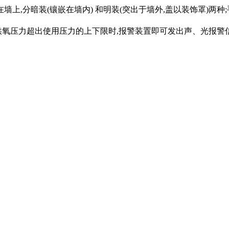
上,分暗装(镶嵌在墙内) 和明装(突出于墙外,盖以装饰罩)两
供氧压力超出使用压力的上下限时,报警装置即可发出声、光报警