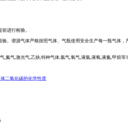
提前进行检验。
检验。
谱源气体严格按照气体、气瓶使用安全生产每一瓶气体，
,激光气,乙炔,特种气体,氩气,氧气,液氩,液氧,液氮,甲烷等Tel:13
液体二氧化碳的化学性质
5