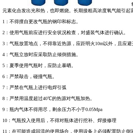
元素化合发出光和热，也即燃烧。长期接粗高浓度氧气能引起
1
：不得擅自更改气瓶的钢印和标志。
2
：使用气瓶前应进行安全状况检查，对盛装气体进行确认。
3
：气瓶放置地点，不得靠近热源，应距明火
10m
以外，且应避
4
：气瓶立放时应采取防止倾倒措施。
5
：夏季使用气瓶时，应防止暴晒。
6
：严禁敲击，碰撞气瓶。
7
：严禁在气瓶上进行电焊引弧
8
：严禁用温度超过
40
℃的热源对气瓶加热。
9
：瓶内气体不得用尽，剩余压力不小于
0.05Mpa
10
：气瓶投入使用后，不得对瓶体进行挖补、焊接修理
11
：在可能造成回流的使用场合，使用设备上必须配置防止倒