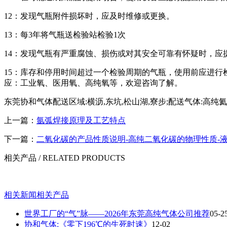
12
：发现气瓶附件损坏时，应及时维修或更换。
13
：每
3
年将气瓶送检验站检验
1
次
14
：发现气瓶有严重腐蚀、损伤或对其安全可靠有怀疑时，应
15
：库存和停用时间超过一个检验周期的气瓶，使用前应进行
应：工业氧、医用氧、高纯氧等，欢迎咨询了解。
东莞协和气体配送区域:横沥,东坑,松山湖,寮步;配送气体:高纯氦气,氮气
上一篇：
氩弧焊接原理及工艺特点
下一篇：
二氧化碳的产品性质说明-高纯二氧化碳的物理性质-
相关产品
/ RELATED PRODUCTS
相关新闻
相关产品
世界工厂的“气”脉——2026年东莞高纯气体公司推荐
05-2
协和气体:《零下196℃的生死时速》
12-02