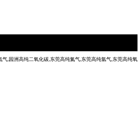
氦气,园洲高纯二氧化碳,东莞高纯氮气,东莞高纯氩气,东莞高纯氧