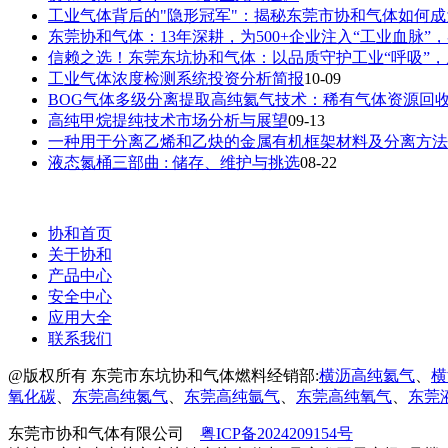
工业气体背后的"隐形冠军"：揭秘东莞市协和气体如何
东莞协和气体：13年深耕，为500+企业注入“工业血脉”
信赖之选！东莞东坑协和气体：以品质守护工业“呼吸”
工业气体浓度检测系统投资分析简报
10-09
BOG气体多级分离提取高纯氦气技术：稀有气体资源回
高纯甲烷提纯技术市场分析与展望
09-13
一种用于分离乙烯和乙炔的金属有机框架材料及分离方法
液态氮桶三部曲 : 储存、维护与挑选
08-22
协和首页
关于协和
产品中心
安全中心
应用大全
联系我们
@版权所有 东莞市东坑协和气体燃料经销部:
横沥高纯氦气
、
横
氧化碳
、
东莞高纯氮气
、
东莞高纯氩气
、
东莞高纯氧气
、
东莞
东莞市协和气体有限公司
粤ICP备2024209154号