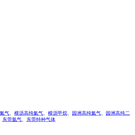
氮气
、
横沥高纯氦气
、
横沥甲烷
、
园洲高纯氦气
、
园洲高纯二
、
东莞氩气
、
东莞特种气体