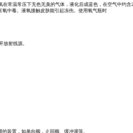
氧在常温常压下无色无臭的气体，液化后成蓝色，在空气中约含
富氧中毒。液氧接触皮肤能引起冻伤。
使用氧气瓶时
开放射线源。
灌的装置，如单向阀，止回阀、缓冲灌等。