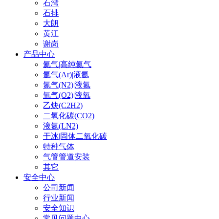
石湾
石排
大朗
黄江
谢岗
产品中心
氦气|高纯氦气
氩气(Ar)|液氩
氮气(N2)|液氮
氧气(O2)|液氧
乙炔(C2H2)
二氧化碳(CO2)
液氮(LN2)
干冰|固体二氧化碳
特种气体
气管管道安装
其它
安全中心
公司新闻
行业新闻
安全知识
常见问题中心