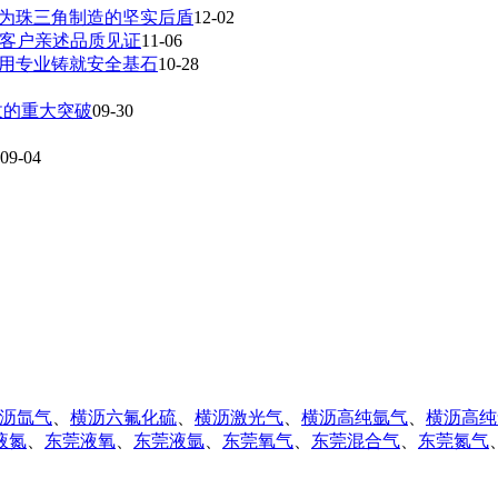
成为珠三角制造的坚实后盾
12-02
，客户亲述品质见证
11-06
，用专业铸就安全基石
10-28
收的重大突破
09-30
09-04
沥氙气
、
横沥六氟化硫
、
横沥激光气
、
横沥高纯氩气
、
横沥高纯
液氮
、
东莞液氧
、
东莞液氩
、
东莞氧气
、
东莞混合气
、
东莞氮气