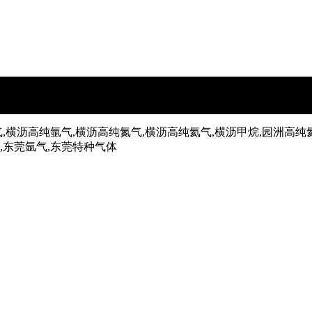
,横沥高纯氩气,横沥高纯氮气,横沥高纯氦气,横沥甲烷,园洲高纯
气,东莞氩气,东莞特种气体