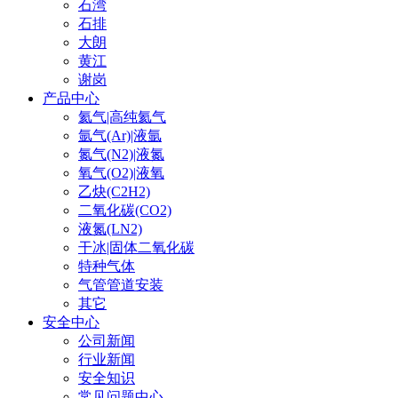
石湾
石排
大朗
黄江
谢岗
产品中心
氦气|高纯氦气
氩气(Ar)|液氩
氮气(N2)|液氮
氧气(O2)|液氧
乙炔(C2H2)
二氧化碳(CO2)
液氮(LN2)
干冰|固体二氧化碳
特种气体
气管管道安装
其它
安全中心
公司新闻
行业新闻
安全知识
常见问题中心