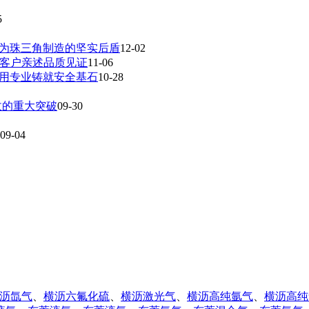
5
成为珠三角制造的坚实后盾
12-02
，客户亲述品质见证
11-06
，用专业铸就安全基石
10-28
收的重大突破
09-30
09-04
沥氙气
、
横沥六氟化硫
、
横沥激光气
、
横沥高纯氩气
、
横沥高纯