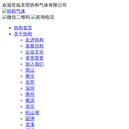
欢迎莅临东莞协和气体有限公司
协和首页
关于协和
走进协和
发展历程
企业文化
资质荣誉
加入我们
茶山
寮步
东莞
深圳
惠州
横沥
东坑
松山湖
园洲
龙溪