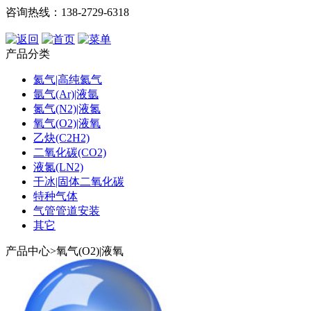
咨询热线：138-2729-6318
产品分类
氦气|高纯氦气
氩气(Ar)|液氩
氮气(N2)|液氮
氧气(O2)|液氧
乙炔(C2H2)
二氧化碳(CO2)
液氮(LN2)
干冰|固体二氧化碳
特种气体
气管管道安装
其它
产品中心>氧气(O2)|液氧