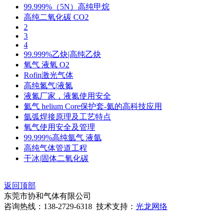
99.999%（5N）高纯甲烷
高纯二氧化碳 CO2
2
3
4
99.999%乙炔|高纯乙炔
氧气 液氧 O2
Rofin激光气体
高纯氮气|液氮
液氮厂家，液氮使用安全
氦气 helium Core保护套-氦的高科技应用
氩弧焊接原理及工艺特点
氧气使用安全及管理
99.999%高纯氩气 液氩
高纯气体管道工程
干冰|固体二氧化碳
返回顶部
东莞市协和气体有限公司
咨询热线：138-2729-6318 技术支持：
光龙网络