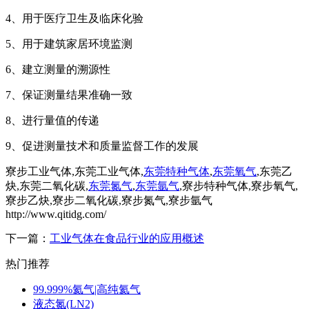
4、用于医疗卫生及临床化验
5、用于建筑家居环境监测
6、建立测量的溯源性
7、保证测量结果准确一致
8、进行量值的传递
9、促进测量技术和质量监督工作的发展
寮步工业气体,东莞工业气体,
东莞特种气体
,
东莞氧气
,东莞乙
炔,东莞二氧化碳,
东莞氮气
,
东莞氩气
,寮步特种气体,寮步氧气,
寮步乙炔,寮步二氧化碳,寮步氮气,寮步氩气
http://www.qitidg.com/
下一篇：
工业气体在食品行业的应用概述
热门推荐
99.999%氦气|高纯氦气
液态氮(LN2)