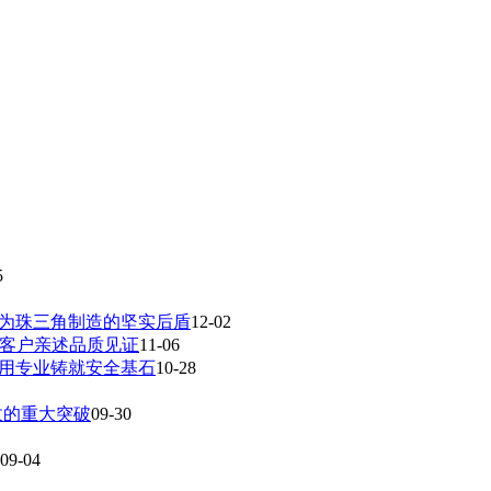
5
成为珠三角制造的坚实后盾
12-02
，客户亲述品质见证
11-06
，用专业铸就安全基石
10-28
收的重大突破
09-30
09-04