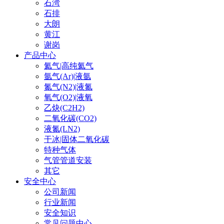
石湾
石排
大朗
黄江
谢岗
产品中心
氦气|高纯氦气
氩气(Ar)|液氩
氮气(N2)|液氮
氧气(O2)|液氧
乙炔(C2H2)
二氧化碳(CO2)
液氮(LN2)
干冰|固体二氧化碳
特种气体
气管管道安装
其它
安全中心
公司新闻
行业新闻
安全知识
常见问题中心