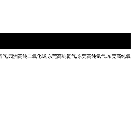
氦气,园洲高纯二氧化碳,东莞高纯氮气,东莞高纯氩气,东莞高纯氧