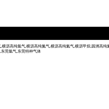
,横沥高纯氩气,横沥高纯氮气,横沥高纯氦气,横沥甲烷,园洲高纯
气,东莞氩气,东莞特种气体