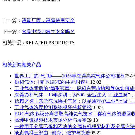
上一篇：
液氮厂家，液氮使用安全
下一篇：
食品中添加氮气安全吗？
相关产品
/ RELATED PRODUCTS
相关新闻
相关产品
世界工厂的“气”脉——2026年东莞高纯气体公司推荐
05-2
协和气体:《零下196℃的生死时速》
12-02
工业气体背后的"隐形冠军"：揭秘东莞市协和气体如何
东莞协和气体：13年深耕，为500+企业注入“工业血脉”
信赖之选！东莞东坑协和气体：以品质守护工业“呼吸”
工业气体浓度检测系统投资分析简报
10-09
BOG气体多级分离提取高纯氦气技术：稀有气体资源回
高纯甲烷提纯技术市场分析与展望
09-13
一种用于分离乙烯和乙炔的金属有机框架材料及分离方法
液态氮桶三部曲 : 储存、维护与挑选
08-22