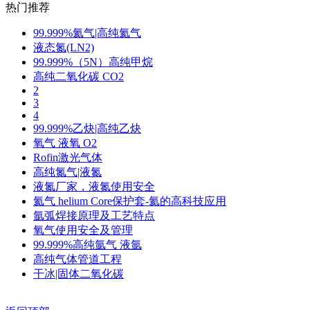
热门推荐
99.999%氦气|高纯氦气
液态氮(LN2)
99.999%（5N）高纯甲烷
高纯二氧化碳 CO2
2
3
4
99.999%乙炔|高纯乙炔
氧气 液氧 O2
Rofin激光气体
高纯氮气|液氮
液氮厂家，液氮使用安全
氦气 helium Core保护套-氦的高科技应用
氩弧焊接原理及工艺特点
氧气使用安全及管理
99.999%高纯氩气 液氩
高纯气体管道工程
干冰|固体二氧化碳