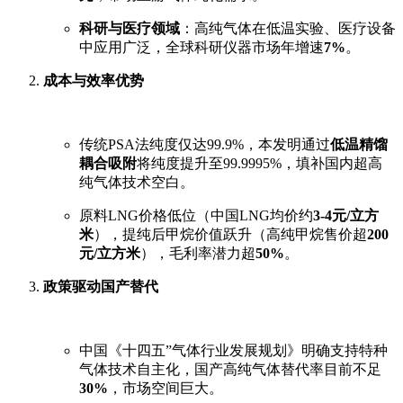
科研与医疗领域
：高纯气体在低温实验、医疗设备
中应用广泛，全球科研仪器市场年增速
7%
。
成本与效率优势
传统PSA法纯度仅达99.9%，本发明通过
低温精馏
耦合吸附
将纯度提升至99.9995%，填补国内超高
纯气体技术空白。
原料LNG价格低位（中国LNG均价约
3-4元/立方
米
），提纯后甲烷价值跃升（高纯甲烷售价超
200
元/立方米
），毛利率潜力超
50%
。
政策驱动国产替代
中国《十四五”气体行业发展规划》明确支持特种
气体技术自主化，国产高纯气体替代率目前不足
30%
，市场空间巨大。