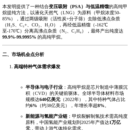
本发明提供了一种结合
变压吸附（PSA）与低温精馏
的高纯甲
烷提纯方法，以液化天然气（LNG）为原料（甲烷浓度50-
85%），通过两级吸附（活性炭+分子筛）去除低沸点杂质
（H₂S、C₃+、CO₂、H₂O），再经低温精馏（-162℃
至-170℃）分离高沸点杂质（N₂、C₂H₆），最终产出纯度达
99.9%-99.9995%
的高纯甲烷。
二、市场机会点分析
高端特种气体需求爆发
半导体与电子行业
：高纯甲烷是芯片制造中薄膜沉
积（CVD）的关键前驱体。全球半导体材料市场
规模达
640亿美元
（2022年），其中特种气体占比
约
6%
（约38亿美元），年增长率超
8%
。
新能源与氢能产业链
：甲烷裂解制氢技术需高纯度
原料，中国氢能产业规划到2025年产值达
1万亿
元
，带动上游气体纯化需求。