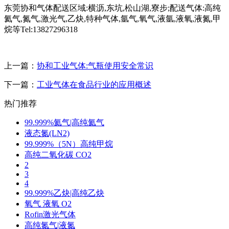
东莞协和气体配送区域:横沥,东坑,松山湖,寮步;配送气体:高纯
氦气,氮气,激光气,乙炔,特种气体,氩气,氧气,液氩,液氧,液氮,甲
烷等Tel:13827296318
上一篇：
协和工业气体:气瓶使用安全常识
下一篇：
工业气体在食品行业的应用概述
热门推荐
99.999%氦气|高纯氦气
液态氮(LN2)
99.999%（5N）高纯甲烷
高纯二氧化碳 CO2
2
3
4
99.999%乙炔|高纯乙炔
氧气 液氧 O2
Rofin激光气体
高纯氮气|液氮