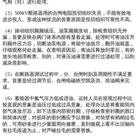
气相（柱）进行处理。
（3）500kV断路器用的合闸电阻投切组织失灵，不能有效地
进步投入。形成这种状况的首要原因是投切组织可靠性不高。
（4）操动组织频频镇压。油泵频频发动，除检查组织无外
漏，首要反映在阀门体系内部有显着走漏。处理时可将油压升
到额外压力后，切断油泵电源，将箱中油放尽，翻开油箱盖，
仔细观察何处走漏。在查明原因后，将油压释放到零后，有的
放矢地崩溃检查。别的，对液压油液需要进行过滤处理，以削
减杂质影响。
（5）在断路器调试过程中，分、合闸时刻及周期性不满足要
求。首要是经过调节后、合闸电磁铁空隙及供、排油阀来完
成。
（6）蓄能器中氮气压力低或进油。运转人员在巡视过程中比
较直观的景象是油压过低或过高景象。处理办法是将蓄能筒内
部气体放尽后，卸下活塞内部密封圈，仔细检查密封圈的唇口
和简体内壁，对损坏的密封圈应予以替换，对筒壁有稍稍拉毛
的，可用砂条进行少量圆周向修磨，直到微观上看不出沿轴向
有拉毛痕迹为止，对严峻拉毛的需要替换。