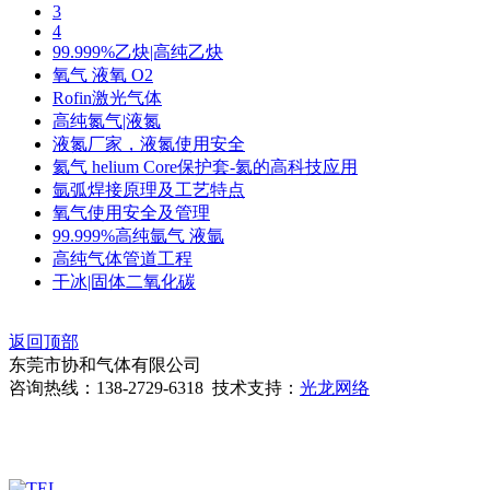
3
4
99.999%乙炔|高纯乙炔
氧气 液氧 O2
Rofin激光气体
高纯氮气|液氮
液氮厂家，液氮使用安全
氦气 helium Core保护套-氦的高科技应用
氩弧焊接原理及工艺特点
氧气使用安全及管理
99.999%高纯氩气 液氩
高纯气体管道工程
干冰|固体二氧化碳
返回顶部
东莞市协和气体有限公司
咨询热线：138-2729-6318 技术支持：
光龙网络