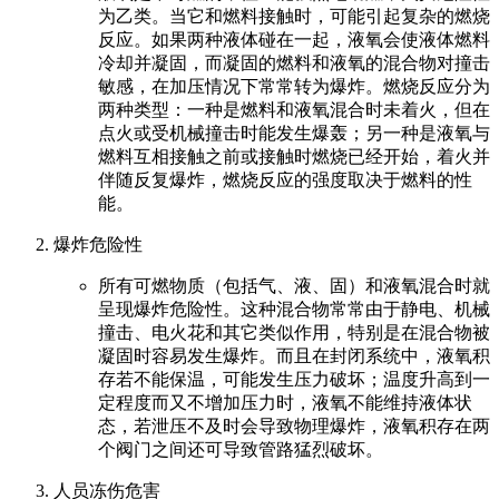
为乙类。当它和燃料接触时，可能引起复杂的燃烧
反应。如果两种液体碰在一起，液氧会使液体燃料
冷却并凝固，而凝固的燃料和液氧的混合物对撞击
敏感，在加压情况下常常转为爆炸。燃烧反应分为
两种类型：一种是燃料和液氧混合时未着火，但在
点火或受机械撞击时能发生爆轰；另一种是液氧与
燃料互相接触之前或接触时燃烧已经开始，着火并
伴随反复爆炸，燃烧反应的强度取决于燃料的性
能。
爆炸危险性
所有可燃物质（包括气、液、固）和液氧混合时就
呈现爆炸危险性。这种混合物常常由于静电、机械
撞击、电火花和其它类似作用，特别是在混合物被
凝固时容易发生爆炸。而且在封闭系统中，液氧积
存若不能保温，可能发生压力破坏；温度升高到一
定程度而又不增加压力时，液氧不能维持液体状
态，若泄压不及时会导致物理爆炸，液氧积存在两
个阀门之间还可导致管路猛烈破坏。
人员冻伤危害