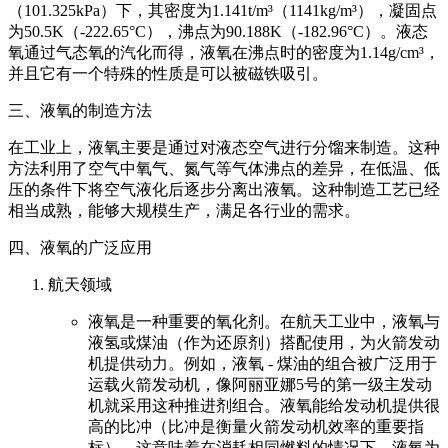
（101.325kPa）下，其密度为1.141t/m³（1141kg/m³），凝固点
为50.5K（-222.65°C），沸点为90.188K（-182.96°C）。液态
氧通过气态氧的汽化而得，液氧在沸点时的密度为1.14g/cm³，
并且它有一个特殊的性质是可以被磁铁吸引。
三、液氧的制造方法
在工业上，液氧主要是通过对液态空气进行分馏来制造。这种
方法利用了空气中氧气、氮气等气体沸点的差异，在低温、低
压的条件下将空气液化后逐步分离出液氧。这种制造工艺已经
相当成熟，能够大规模生产，满足各行业的需求。
四、液氧的广泛应用
航天领域
液氧是一种重要的氧化剂。在航天工业中，液氧与
液氢或煤油（作为还原剂）搭配使用，为火箭发动
机提供动力。例如，液氧 - 煤油的组合被广泛用于
运载火箭发动机，像阿丽亚娜5号的第一级主发动
机就采用这种推进剂组合。液氧能给发动机提供很
高的比冲（比冲是衡量火箭发动机效率的重要指
标），这意味着在消耗相同燃料的情况下，液氧为