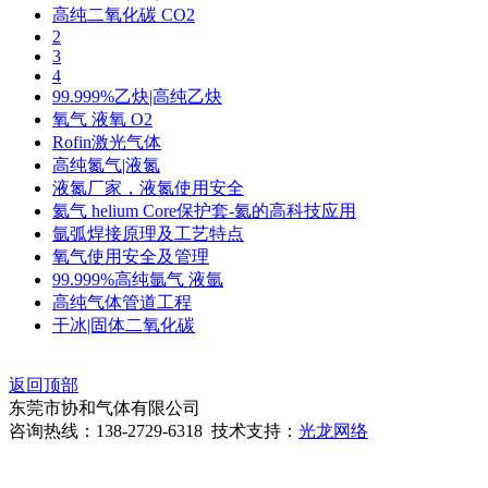
高纯二氧化碳 CO2
2
3
4
99.999%乙炔|高纯乙炔
氧气 液氧 O2
Rofin激光气体
高纯氮气|液氮
液氮厂家，液氮使用安全
氦气 helium Core保护套-氦的高科技应用
氩弧焊接原理及工艺特点
氧气使用安全及管理
99.999%高纯氩气 液氩
高纯气体管道工程
干冰|固体二氧化碳
返回顶部
东莞市协和气体有限公司
咨询热线：138-2729-6318 技术支持：
光龙网络