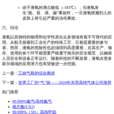
由于液氧的沸点极低（-183℃），当液氧发
生“跑、冒、滴、漏”事故时，一旦液氧喷溅到人的
皮肤上将引起严重的冻伤事故。
六、结论
液氧以其独特的物理和化学性质在众多领域有着不可替代的应
用。从航天探索到工业生产的特殊工艺，它都是重要的参与
者。然而，液氧的危险性也必须得到高度重视，在其生产、储
存、使用的各个环节都需要严格遵守相关的安全规范，以确保
人员安全和设备正常运行。随着科技的不断发展，液氧在更多
新兴领域的应用潜力也有望被进一步挖掘。
上一篇：
乙炔气瓶的综合阐述
下一篇：
世界工厂的“气”脉——2026年东莞高纯气体公司推荐
热门推荐
99.999%氦气|高纯氦气
液态氮(LN2)
99.999%（5N）高纯甲烷