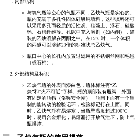
内部结构
与氧气瓶等空心的气瓶不同，乙炔气瓶是实心的。
瓶内充满了多孔性固体硅酸钙填料，这些填料还可
以采用多孔而轻质的活性炭、硅藻土、浮石、硅酸
钙、石棉纤维等。孔隙中充入溶剂（如丙酮），罐
装的乙炔溶解在丙酮之中。在15°C时，一个体积
的丙酮可以溶解23倍的标准状态乙炔气。
瓶口中心的长孔内放置过滤用的不锈钢丝网和毛毡
（或石棉）。
外部结构及标识
乙炔气瓶的外表面漆白色，瓶体标注有“乙
炔”和“火不可近”字样。瓶的顶部装有瓶阀，外面
有固定的瓶帽（俗称安全帽），瓶阀下面有一个铝
制的能转动的检验记环，检验标记打在上面。同
时，乙炔气瓶有易熔塞，当瓶壁温度超过100°C
时，易熔合金熔化，易熔塞打开放气泄压，防止气
瓶爆炸。