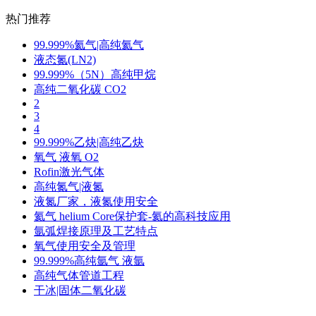
热门推荐
99.999%氦气|高纯氦气
液态氮(LN2)
99.999%（5N）高纯甲烷
高纯二氧化碳 CO2
2
3
4
99.999%乙炔|高纯乙炔
氧气 液氧 O2
Rofin激光气体
高纯氮气|液氮
液氮厂家，液氮使用安全
氦气 helium Core保护套-氦的高科技应用
氩弧焊接原理及工艺特点
氧气使用安全及管理
99.999%高纯氩气 液氩
高纯气体管道工程
干冰|固体二氧化碳