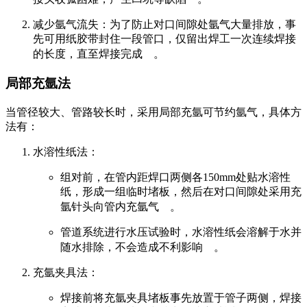
减少氩气流失
：为了防止对口间隙处氩气大量排放，事
先可用纸胶带封住一段管口，仅留出焊工一次连续焊接
的长度，直至焊接完成
。
局部充氩法
当管径较大、管路较长时，采用局部充氩可节约氩气，具体方
法有：
水溶性纸法
：
组对前，在管内距焊口两侧各150mm处贴水溶性
纸，形成一组临时堵板，然后在对口间隙处采用充
氩针头向管内充氩气
。
管道系统进行水压试验时，水溶性纸会溶解于水并
随水排除，不会造成不利影响
。
充氩夹具法
：
焊接前将充氩夹具堵板事先放置于管子两侧，焊接