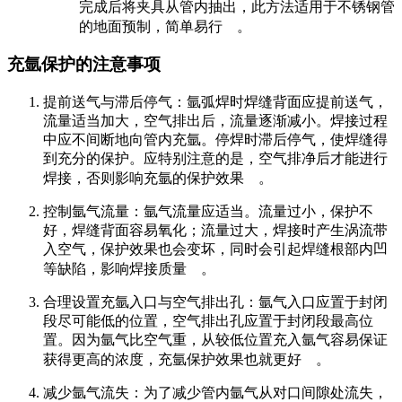
完成后将夹具从管内抽出，此方法适用于不锈钢管
的地面预制，简单易行
。
充氩保护的注意事项
提前送气与滞后停气
：氩弧焊时焊缝背面应提前送气，
流量适当加大，空气排出后，流量逐渐减小。焊接过程
中应不间断地向管内充氩。停焊时滞后停气，使焊缝得
到充分的保护。应特别注意的是，空气排净后才能进行
焊接，否则影响充氩的保护效果
。
控制氩气流量
：氩气流量应适当。流量过小，保护不
好，焊缝背面容易氧化；流量过大，焊接时产生涡流带
入空气，保护效果也会变坏，同时会引起焊缝根部内凹
等缺陷，影响焊接质量
。
合理设置充氩入口与空气排出孔
：氩气入口应置于封闭
段尽可能低的位置，空气排出孔应置于封闭段最高位
置。因为氩气比空气重，从较低位置充入氩气容易保证
获得更高的浓度，充氩保护效果也就更好
。
减少氩气流失
：为了减少管内氩气从对口间隙处流失，