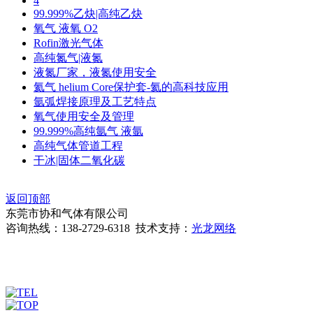
4
99.999%乙炔|高纯乙炔
氧气 液氧 O2
Rofin激光气体
高纯氮气|液氮
液氮厂家，液氮使用安全
氦气 helium Core保护套-氦的高科技应用
氩弧焊接原理及工艺特点
氧气使用安全及管理
99.999%高纯氩气 液氩
高纯气体管道工程
干冰|固体二氧化碳
返回顶部
东莞市协和气体有限公司
咨询热线：138-2729-6318 技术支持：
光龙网络