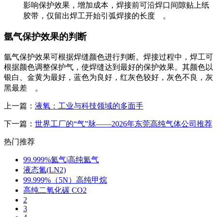
影响保护效果，增加成本，焊接前可沿焊口间隙贴上纸
胶带，仅留出焊工开始引弧焊接的长度
。
氩气保护效果的判断
氩气保护效果可根据焊缝颜色进行判断。焊接过程中，焊工可
根据颜色调整保护气，使焊缝达到最好的保护效果。其颜色以
银白、金黄为最好，蓝色为良好，红灰色较好，灰色不良，灰
黑最差
。
上一篇：
液氧：工业与科技领域的多面手
下一篇：
世界工厂的“气”脉——2026年东莞高纯气体公司推荐
热门推荐
99.999%氦气|高纯氦气
液态氮(LN2)
99.999%（5N）高纯甲烷
高纯二氧化碳 CO2
2
3