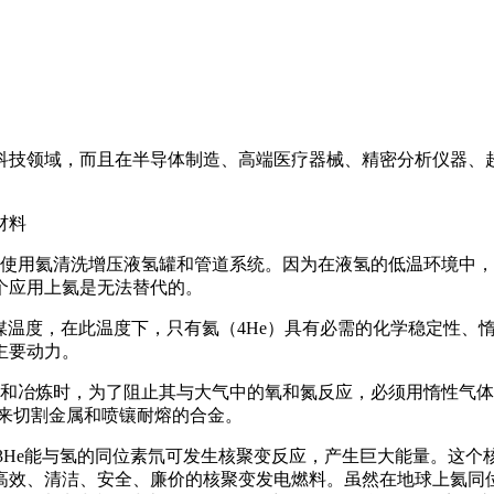
科技领域，而且在半导体制造、高端医疗器械、精密分析仪器、
材料
须使用氦清洗增压液氢罐和管道系统。因为在液氢的低温环境中
个应用上氦是无法替代的。
冷媒温度，在此温度下，只有氦（4He）具有必需的化学稳定性
主要动力。
接和冶炼时，为了阻止其与大气中的氧和氮反应，必须用惰性气
，来切割金属和喷镶耐熔的合金。
。3He能与氢的同位素氘可发生核聚变反应，产生巨大能量。这
高效、清洁、安全、廉价的核聚变发电燃料。虽然在地球上氦同位