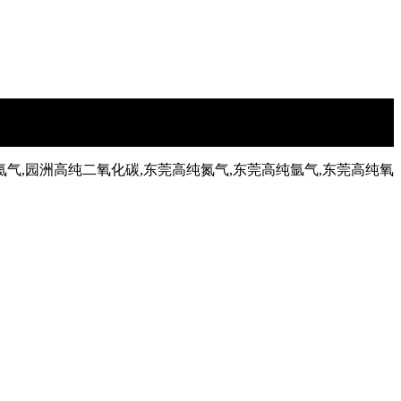
氦气,园洲高纯二氧化碳,东莞高纯氮气,东莞高纯氩气,东莞高纯氧