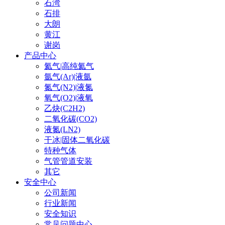
石湾
石排
大朗
黄江
谢岗
产品中心
氦气|高纯氦气
氩气(Ar)|液氩
氮气(N2)|液氮
氧气(O2)|液氧
乙炔(C2H2)
二氧化碳(CO2)
液氮(LN2)
干冰|固体二氧化碳
特种气体
气管管道安装
其它
安全中心
公司新闻
行业新闻
安全知识
常见问题中心