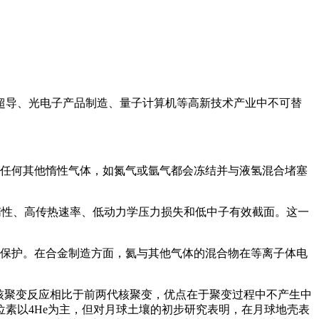
超导、光电子产品制造、量子计算机等高新技术产业中不可替
，任何其他惰性气体，如氮气或氩气都会冻结并与液氢混合堵塞
、惰性、高传热速率、低动力学压力损失和低中子有效截面。这一
体保护。在合金制造方面，氦与其他气体的混合物在等离子体电
个核聚变反应相比于前两代核聚变，优点在于聚变过程中不产生中
素以4He为主，但对月球土壤的初步研究表明，在月球地壳表