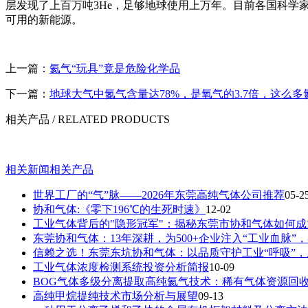
层发现了上百万吨3He，足够地球使用上万年。目前各国科学
可用的新能源。
上一篇：
氦气“玩具”竟是危险化学品
下一篇：
地球大气中氮气含量达78%，是氧气的3.7倍，这么
相关产品
/ RELATED PRODUCTS
相关新闻
相关产品
世界工厂的“气”脉——2026年东莞高纯气体公司推荐
05-2
协和气体:《零下196℃的生死时速》
12-02
工业气体背后的"隐形冠军"：揭秘东莞市协和气体如何
东莞协和气体：13年深耕，为500+企业注入“工业血脉”
信赖之选！东莞东坑协和气体：以品质守护工业“呼吸”
工业气体浓度检测系统投资分析简报
10-09
BOG气体多级分离提取高纯氦气技术：稀有气体资源回
高纯甲烷提纯技术市场分析与展望
09-13