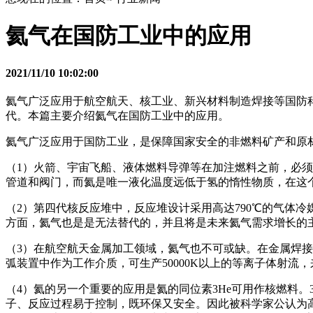
氦气在国防工业中的应用
2021/11/10 10:02:00
氦气广泛应用于航空航天、核工业、新兴材料制造焊接等国防
代。本篇主要介绍氦气在国防工业中的应用。
氦气广泛应用于国防工业，是保障国家安全的非燃料矿产和原
（1）火箭、宇宙飞船、液体燃料导弹等在加注燃料之前，必
管道和阀门，而氦是唯一液化温度远低于氢的惰性物质，在这
（2）第四代核反应堆中，反应堆设计采用高达790℃的气体
方面，氦气也是是无法替代的，并且将是未来氦气需求增长的
（3）在航空航天金属加工领域，氦气也不可或缺。在金属焊
弧装置中作为工作介质，可生产50000K以上的等离子体射流
（4）氦的另一个重要的应用是氦的同位素3He可用作核燃料
子、反应过程易于控制，既环保又安全。因此被科学家公认为