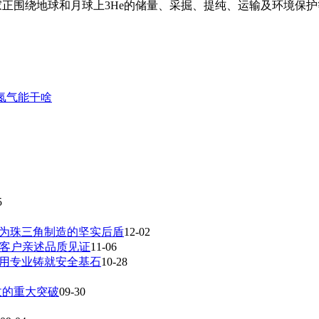
家正围绕地球和月球上3He的储量、采掘、提纯、运输及环境保护
多氮气能干啥
5
成为珠三角制造的坚实后盾
12-02
，客户亲述品质见证
11-06
，用专业铸就安全基石
10-28
收的重大突破
09-30