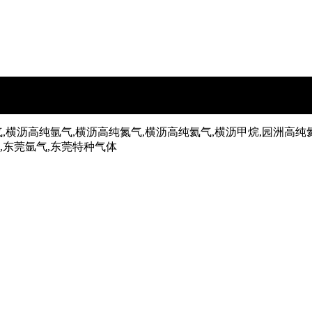
,横沥高纯氩气,横沥高纯氮气,横沥高纯氦气,横沥甲烷,园洲高纯
气,东莞氩气,东莞特种气体