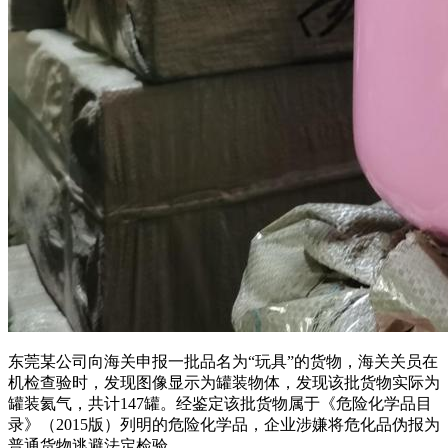
东莞某公司向海关申报一批品名为“玩具”的货物，海关关员在
机检查验时，发现图像显示为罐装物体，发现该批货物实际为
罐装氦气，共计147罐。经鉴定该批货物属于《危险化学品目
录》（2015版）列明的危险化学品，企业涉嫌将危化品伪报为
普通货物逃避法定检验。