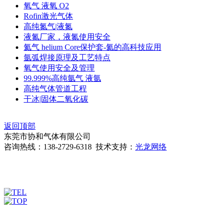
氧气 液氧 O2
Rofin激光气体
高纯氮气|液氮
液氮厂家，液氮使用安全
氦气 helium Core保护套-氦的高科技应用
氩弧焊接原理及工艺特点
氧气使用安全及管理
99.999%高纯氩气 液氩
高纯气体管道工程
干冰|固体二氧化碳
返回顶部
东莞市协和气体有限公司
咨询热线：138-2729-6318 技术支持：
光龙网络