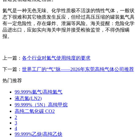
氦气是一种无色无味、化学性质极不活泼的惰性气体，一般状
态下很难和其它物质发生反应，但经过高压压缩的罐装氦气具
有一定危险性，存在爆炸、泄漏等风险。海关提醒：危险化学
品进出口，应如实向海关申报并接受检验监管，不得伪报瞒
报。
上一篇：
各个行业对氮气使用纯度的要求
下一篇：
世界工厂的“气”脉——2026年东莞高纯气体公司推荐
热门推荐
99.999%氦气|高纯氦气
液态氮(LN2)
99.999%（5N）高纯甲烷
高纯二氧化碳 CO2
2
3
4
99.999%乙炔|高纯乙炔