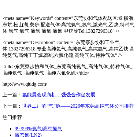
<meta name="Keywords" content="东莞协和气体配送区域:横沥,
东坑,松山湖,寮步;配送气体:高纯氦气,氮气,激光气,乙炔,特种气
体,氩气,氧气,液氩,液氧,液氮,甲烷等Tel:13827296318" />
<meta name="Description" content="东莞寮步协和工业气
体:13827296318,专业高纯氦气,高纯氮气,高纯氩气,高纯乙炔,高
纯氨气,高纯正丁烷,高纯六氟化硫,高纯气体,特种气体" />
<title>东莞寮步协和气体_东莞高纯氦气_高纯气体_特种气体_
高纯氮气_高纯氩气_高纯六氟化硫</title>
http://www.qitidg.com/
上一篇：
氢能展会现商机，强强合作促发展
下一篇：
世界工厂的“气”脉——2026年东莞高纯气体公司推荐
热门推荐
99.999%氦气|高纯氦气
液态氮(LN2)