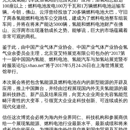
100座以上；燃料电池发电100万千瓦和1万辆燃料电池运输车
辆。今朝，佛山、云浮曾经投放了20多辆燃料电池大巴，守旧
了两条氢能燃料电池车公交路线，建成为了燃料电池整车组装
车间，并将在将来产能达5000辆，氢能和燃料电池财产在佛
山、云浮两市出现蓬勃成长之势。能够说，巨大的市场蕴藏着
非常可观的商机。
鉴于此，由中国产业气体产业协会、中国产业气体产业协会氢
气业余委员会主理，北京亚艾特展览有限公司包办的“2017第
十一届中国国内氢能、燃料电池、氢能汽车与加氢站展览暨岑
岭服装论坛t.vhao.net”将于2017年5月24-26日在上海世博展览
馆举行。
本次展会将把包含氢能源及燃料电池在内的新型能源的开辟及
应用，推上中国舞台，并经由过程展现国内外无关氢能源的最
新科技静态、新产品及结果应用，向宽大企业周全先容氢能范
畴汗青性的大变革，引领宽大企业走科技创新、可连续成长的
现代化途径。
信任这次博览会必将为海内外业界同仁、科技机构和参展商供
给一个展现氢能源、燃料电池行业最新水平、最新成绩和将来
成长趋向的平台，为增强海内外信息交换和国内贸易及互助供