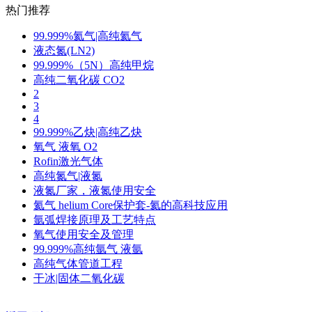
热门推荐
99.999%氦气|高纯氦气
液态氮(LN2)
99.999%（5N）高纯甲烷
高纯二氧化碳 CO2
2
3
4
99.999%乙炔|高纯乙炔
氧气 液氧 O2
Rofin激光气体
高纯氮气|液氮
液氮厂家，液氮使用安全
氦气 helium Core保护套-氦的高科技应用
氩弧焊接原理及工艺特点
氧气使用安全及管理
99.999%高纯氩气 液氩
高纯气体管道工程
干冰|固体二氧化碳