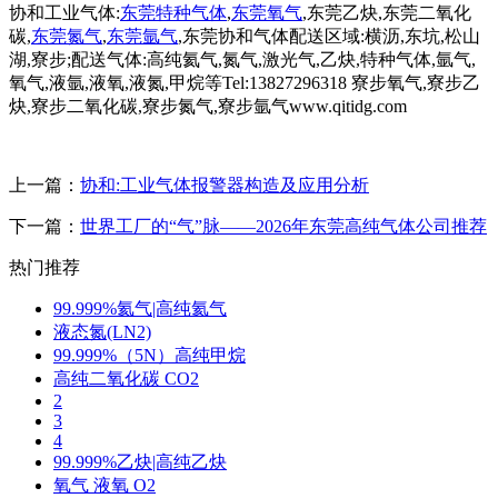
协和工业气体:
东莞特种气体
,
东莞氧气
,东莞乙炔,东莞二氧化
碳,
东莞氮气
,
东莞氩气
,东莞协和气体配送区域:横沥,东坑,松山
湖,寮步;配送气体:高纯氦气,氮气,激光气,乙炔,特种气体,氩气,
氧气,液氩,液氧,液氮,甲烷等Tel:13827296318 寮步氧气,寮步乙
炔,寮步二氧化碳,寮步氮气,寮步氩气www.qitidg.com
上一篇：
协和:工业气体报警器构造及应用分析
下一篇：
世界工厂的“气”脉——2026年东莞高纯气体公司推荐
热门推荐
99.999%氦气|高纯氦气
液态氮(LN2)
99.999%（5N）高纯甲烷
高纯二氧化碳 CO2
2
3
4
99.999%乙炔|高纯乙炔
氧气 液氧 O2