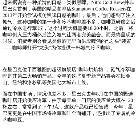
起来据说有一种柔滑的口感，类似黑啤。Nitro Cold Brew并非
星巴克首创，美国的精品咖啡店Stumptown Coffee Roasters在
2013年开始尝试模仿黑啤口感的咖啡，最后，他们想到了注入
氮气。这种咖啡的第一步和冷萃咖啡差不多，咖啡豆研磨之后
通过冷水进行萃 取，这个过程大概需要18-20小时。之后，将
咖啡倒入压力桶然后注入氮气让两者完美融合。而最终呈现的
时候，消费者则会看见类似酒吧里面供应啤酒的“龙 头”装置
——咖啡师打开“龙头”为你提供一杯氮气冷萃咖啡。
在星巴克位于西雅图的超级旗舰店“咖啡烘焙坊”，氮气冷萃咖
啡是其第二大畅销产品。今年的这些夏季新产品将会在旧金
山、纽约和洛杉矶等美国七大城市上线。
而在中国市场，情况也差不多。星巴克去年8月在中国的甄选
咖啡店开始供应冷萃，由于每天单一门店的供应量大概在120
杯左右，常常到了下午3点，这款产品就已经售罄。今年，星
巴克更是在中国市场将冷萃咖啡全面铺开，还推出了专属的冷
萃咖啡豆。