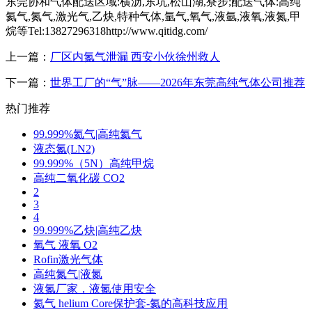
东莞协和气体配送区域:横沥,东坑,松山湖,寮步;配送气体:高纯
氦气,氮气,激光气,乙炔,特种气体,氩气,氧气,液氩,液氧,液氮,甲
烷等Tel:13827296318http://www.qitidg.com/
上一篇：
厂区内氮气泄漏 西安小伙徐州救人
下一篇：
世界工厂的“气”脉——2026年东莞高纯气体公司推荐
热门推荐
99.999%氦气|高纯氦气
液态氮(LN2)
99.999%（5N）高纯甲烷
高纯二氧化碳 CO2
2
3
4
99.999%乙炔|高纯乙炔
氧气 液氧 O2
Rofin激光气体
高纯氮气|液氮
液氮厂家，液氮使用安全
氦气 helium Core保护套-氦的高科技应用