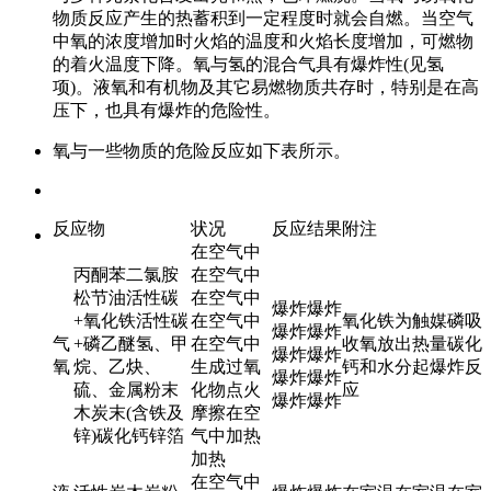
物质反应产生的热蓄积到一定程度时就会自燃。当空气
中氧的浓度增加时火焰的温度和火焰长度增加，可燃物
的着火温度下降。氧与氢的混合气具有爆炸性(见氢
项)。液氧和有机物及其它易燃物质共存时，特别是在高
压下，也具有爆炸的危险性。
氧与一些物质的危险反应如下表所示。
反应物
状况
反应结果
附注
在空气中
丙酮苯二氯胺
在空气中
松节油活性碳
在空气中
爆炸爆炸
+氧化铁活性碳
在空气中
氧化铁为触媒磷吸
爆炸爆炸
气
+磷乙醚氢、甲
在空气中
收氧放出热量碳化
爆炸爆炸
氧
烷、乙炔、
生成过氧
钙和水分起爆炸反
爆炸爆炸
硫、金属粉末
化物点火
应
爆炸爆炸
木炭末(含铁及
摩擦在空
锌)碳化钙锌箔
气中加热
加热
在空气中