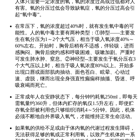
人体只需要一定浓度的氧，氧的浓度过高或过低都对人
有害。氧的分压过低会导致缺氧症，氧的分压过高会引
起“氧中毒”。
在常压下，氧的浓度超过40%时，就有发生氧中毒的可
能性。人的氧中毒主要有两种类型：①肺型——主要发
生在氧分压为1～2个大气压，相当于吸入氧浓度40%～
60%左右。开始时，胸骨后稍有不适感，伴轻咳，进而
感胸闷、胸骨后烧灼感和呼吸困难、咳嗽加剧。严重时
可发生肺水肿、窒息。②神经型--主要发生于氧分压在3
个大气压以上时，相当于吸人氧浓度80%以上。开始多
出现口唇或面部肌肉抽动、面色苍白、眩晕、心动过
速、虚脱，继而出现全身强直性癫痫样抽搐、昏迷、呼
吸衰竭而死亡。
正常成年人在安静状态下，每分钟约耗氧250ml，即每天
需氧量约360升，但体内贮存的氧仅1.5升左右，即使贮
存氧全部被利用也只够组织消耗4～5分钟。因此，机体
必须不断地自外界吸入氧气，才能维持正常生命活动。
如果氧的供给不足或由于体内氧的代谢过程发生障碍，
无法获得足够的氧或正常利用氧，以致产生机体的一系