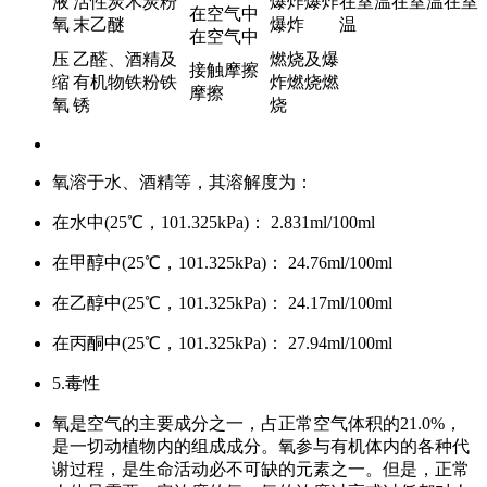
液
活性炭木炭粉
爆炸爆炸
在室温在室温在室
在空气中
氧
末乙醚
爆炸
温
在空气中
压
乙醛、酒精及
燃烧及爆
接触摩擦
缩
有机物铁粉铁
炸燃烧燃
摩擦
氧
锈
烧
氧溶于水、酒精等，其溶解度为：
在水中(25
℃
，101.325kPa)： 2.831ml/100ml
在甲醇中(25
℃
，101.325kPa)： 24.76ml/100ml
在乙醇中(25
℃
，101.325kPa)： 24.17ml/100ml
在丙酮中(25
℃
，101.325kPa)： 27.94ml/100ml
5.毒性
氧是空气的主要成分之一，占正常空气体积的21.0%，
是一切动植物内的组成成分。氧参与有机体内的各种代
谢过程，是生命活动必不可缺的元素之一。但是，正常