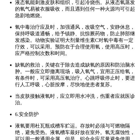
液态氧能刺激皮肤和组织，引起冷烧伤。从液态氧蒸发
的氧气易被衣服吸收，而且遇到任何一种火源均可引起
急剧地燃烧。
氧中毒治疗应及时，加强通风，改吸空气，安静休息，
保持呼吸道通畅，给予镇静、抗惊厥药物，防止肺部继
发感染。动物实验证明大剂量维生素C对氧中毒有一定
疗效，可以采用。预防在于合理使用氧，使用高压时，
应严格控制次数和时间。
缺氧的救治，关键在于除去造成缺氧的原因和防治脑水
肿。一般应立即撤离现场，吸入氧气，宜用正压给氧，
有条件时，可采用高压氧治疗。心跳呼吸停止时，要进
行人工呼吸，心脏按摩，尽快地使患者复苏。
当皮肤接触液氧时，应立即用水冲洗，伤重者应就医诊
治。
6.安全防护
液氧要用杜瓦瓶或槽车贮运。存放时必须与可燃物隔
绝，避免受热。液氧槽车最好放在室外。氧无腐蚀性，
可以用一般通用金属，但是，铝合金应尽量避免使用。