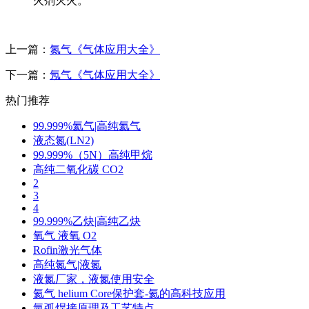
火剂灭火。
上一篇：
氮气《气体应用大全》
下一篇：
氖气《气体应用大全》
热门推荐
99.999%氦气|高纯氦气
液态氮(LN2)
99.999%（5N）高纯甲烷
高纯二氧化碳 CO2
2
3
4
99.999%乙炔|高纯乙炔
氧气 液氧 O2
Rofin激光气体
高纯氮气|液氮
液氮厂家，液氮使用安全
氦气 helium Core保护套-氦的高科技应用
氩弧焊接原理及工艺特点