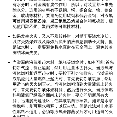
有水分时，对金属有腐蚀作用，所以，对装置都应事先
除水分。适用的材料有不锈钢、铜、铜合金、镍、镍合
金、玻璃等材料。要避免使用碳钢和低合金钢。对液氧
可使用聚四氟乙烯、聚三氟氯乙烯聚合体和氟橡胶，避
免使用聚乙烯、聚丙烯等可燃性材料。
如果发生火灾，又来不及转移时，对槽车要浇水冷却，
以防受热爆炸以及爆炸后流出的液氧急剧助长火势。但
是浇水时，一定要避免将水直射在安全阀上，避免其冷
冻结冰而失灵。
当溢漏的液氧引起木材、纸张等燃烧时，如有可能,首先
切断气流，制止溢漏，然后用足量水去扑灭。当液氧与
液体燃料相遇而起火时，要按下列办法救火。当溢漏的
液氧流到大量燃料上起火时，首先要切断液氧源，然后
用适当的灭火剂灭火。当液体燃料流到大量液氧上起火
时，首先要切断液体燃料源，然后进行灭火。当液体燃
料和液氧已经混合而尚未起火时，要立即切断所有火
源，迅速脱离危险区，任其液氧自行蒸发。如果是水溶
性燃料，则可用水稀释，以压火势。但是此法对非水溶
性燃料不适用，必须等液氧全部蒸发后才可用适当的灭