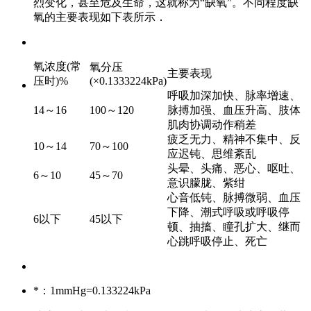
烈变化，甚至危及生命，这就称为“缺氧”。不同程度缺
氧的主要表现如下表所示．
氧浓度(常
氧分压
主要表现
压时)%
(×0.1333224kPa)
呼吸加深加快、脉率增速、
14～16
100～120
脉搏加强、血压升高、肢体
肌肉协调动作稍差
疲乏无力、精神不集中、反
10～14
70～100
应迟钝、思维紊乱
头晕、头痛、恶心、呕吐、
6～10
45～70
意识朦胧、紫绀
心音低钝、脉搏微弱、血压
下降、潮式呼吸或呼吸停
6以下
45以下
顿、抽搐、瞳孔扩大、继而
心跳呼吸停止、死亡
*：1mmHg=0.133224kPa