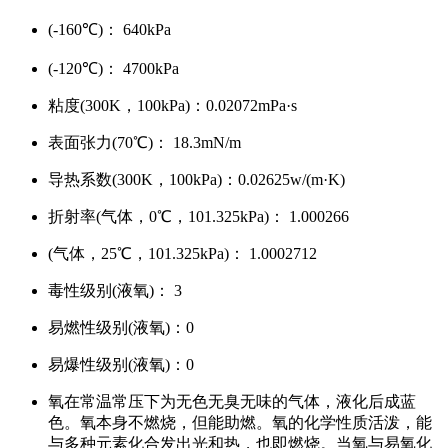
(-160
℃
)： 640kPa
(-120
℃
)： 4700kPa
粘度(300K，100kPa)：0.02072mPa
·
s
表面张力(70
℃
)： 18.3mN/m
导热系数(300K，100kPa)：0.02625w/(m
·
K)
折射率(气体，0
℃
，101.325kPa)： 1.000266
(气体，25
℃
，101.325kPa)： 1.0002712
毒性级别(液氧)： 3
易燃性级别(液氧)：0
易爆性级别(液氧)：0
氧在常温常压下为无色无臭无味的气体，液化后成蓝
色。氧本身不燃烧，但能助燃。氧的化学性质活泼，能
与多种元素化合发出光和热，也即燃烧。当氧与易氧化