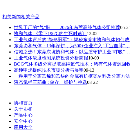
相关新闻
相关产品
世界工厂的“气”脉——2026年东莞高纯气体公司推荐
05-2
协和气体:《零下196℃的生死时速》
12-02
工业气体背后的"隐形冠军"：揭秘东莞市协和气体如何
东莞协和气体：13年深耕，为500+企业注入“工业血脉”
信赖之选！东莞东坑协和气体：以品质守护工业“呼吸”
工业气体浓度检测系统投资分析简报
10-09
BOG气体多级分离提取高纯氦气技术：稀有气体资源回
高纯甲烷提纯技术市场分析与展望
09-13
一种用于分离乙烯和乙炔的金属有机框架材料及分离方法
液态氮桶三部曲 : 储存、维护与挑选
08-22
协和首页
关于协和
产品中心
安全中心
应用大全