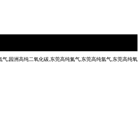
氦气,园洲高纯二氧化碳,东莞高纯氮气,东莞高纯氩气,东莞高纯氧