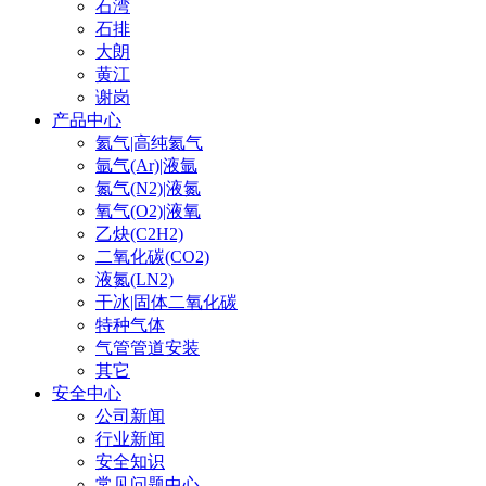
石湾
石排
大朗
黄江
谢岗
产品中心
氦气|高纯氦气
氩气(Ar)|液氩
氮气(N2)|液氮
氧气(O2)|液氧
乙炔(C2H2)
二氧化碳(CO2)
液氮(LN2)
干冰|固体二氧化碳
特种气体
气管管道安装
其它
安全中心
公司新闻
行业新闻
安全知识
常见问题中心