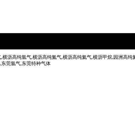
,横沥高纯氩气,横沥高纯氮气,横沥高纯氦气,横沥甲烷,园洲高纯
气,东莞氩气,东莞特种气体