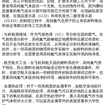
例如，在芯片制造的光刻、刻蚀、扩散等关键工艺环节中，需
要使用高纯氮气来提供一个无氧、无水的惰性环境。因为哪怕
是微量的氧气或水分都可能导致芯片性能下降、出现缺陷甚至
报废。在液晶显示器（LCD）和有机发光二极管显示器
（OLED）的制造过程中，高纯氮气也用于防止有机材料氧化
和保证薄膜沉积等工艺的质量。
- 分析检测领域：作为气相色谱（GC）等分析仪器的载气。在
气相色谱分析中，高纯氮气能够稳定地携带样品通过色谱柱，
并且不会与样品发生化学反应，从而保证分析结果的准确性。
此外，在一些高精度的物理和化学实验中，如材料的热分析、
质谱分析等，也需要使用高纯氮气来保证实验环境的纯净度。
- 航空航天工业：在飞机和航天器的燃料系统中，高纯氮气用
于惰化，防止燃料在储存和输送过程中发生燃烧或爆炸。同
时，在航空航天设备的一些精密部件的制造和测试过程中，也
需要高纯氮气来提供纯净的环境，确保部件的性能和可靠性。
- 金属热处理：对于一些高精度的金属零件，如航空发动机叶
片、高端模具等的热处理，高纯氮气可以更好地防止金属在高
温下的氧化和脱碳。在真空热处理炉中，通入高纯氮气作为保
护气体和淬火介质，可以提高金属零件的表面质量和力学性