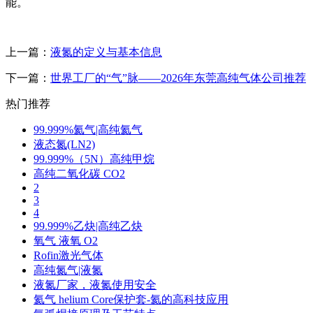
能。
上一篇：
液氮的定义与基本信息
下一篇：
世界工厂的“气”脉——2026年东莞高纯气体公司推荐
热门推荐
99.999%氦气|高纯氦气
液态氮(LN2)
99.999%（5N）高纯甲烷
高纯二氧化碳 CO2
2
3
4
99.999%乙炔|高纯乙炔
氧气 液氧 O2
Rofin激光气体
高纯氮气|液氮
液氮厂家，液氮使用安全
氦气 helium Core保护套-氦的高科技应用