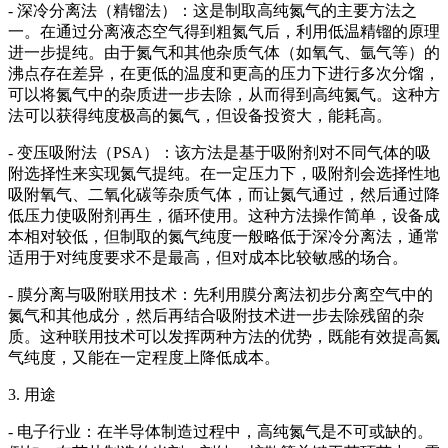
- 深冷分离法（精镏法）：这是制取高纯氮气的主要方法之
一。在通过分离液态空气得到粗氮气后，利用低温精镏的原理
进一步提纯。由于氮气和其他杂质气体（如氧气、氩气等）的
沸点存在差异，在更低的温度和更高的压力下进行多次分馏，
可以将氮气中的杂质进一步去除，从而得到高纯氮气。这种方
法可以获得纯度极高的氮气，但设备投资大，能耗高。
- 变压吸附法（PSA）：该方法是基于吸附剂对不同气体的吸
附选择性来实现氮气提纯。在一定压力下，吸附剂会选择性地
吸附氧气、二氧化碳等杂质气体，而让氮气通过，然后通过降
低压力使吸附剂再生，循环使用。这种方法操作简单，设备成
本相对较低，但制取的氮气纯度一般略低于深冷分离法，通常
适用于对纯度要求不是最高，但对成本比较敏感的场合。
- 膜分离与吸附联用技术：先利用膜分离法初步分离空气中的
氮气和其他成分，然后再结合吸附技术进一步去除残留的杂
质。这种联用技术可以发挥两种方法的优势，既能有效提高氮
气纯度，又能在一定程度上降低成本。
3. 用途
- 电子行业：在半导体制造过程中，高纯氮气是不可或缺的。