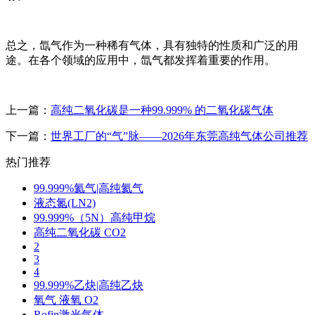
总之，氙气作为一种稀有气体，具有独特的性质和广泛的用
途。在各个领域的应用中，氙气都发挥着重要的作用。
上一篇：
高纯二氧化碳是一种99.999% 的二氧化碳气体
下一篇：
世界工厂的“气”脉——2026年东莞高纯气体公司推荐
热门推荐
99.999%氦气|高纯氦气
液态氮(LN2)
99.999%（5N）高纯甲烷
高纯二氧化碳 CO2
2
3
4
99.999%乙炔|高纯乙炔
氧气 液氧 O2
Rofin激光气体