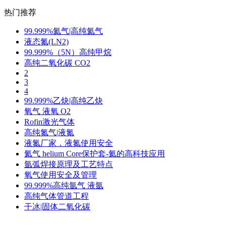
热门推荐
99.999%氦气|高纯氦气
液态氮(LN2)
99.999%（5N）高纯甲烷
高纯二氧化碳 CO2
2
3
4
99.999%乙炔|高纯乙炔
氧气 液氧 O2
Rofin激光气体
高纯氮气|液氮
液氮厂家，液氮使用安全
氦气 helium Core保护套-氦的高科技应用
氩弧焊接原理及工艺特点
氧气使用安全及管理
99.999%高纯氩气 液氩
高纯气体管道工程
干冰|固体二氧化碳