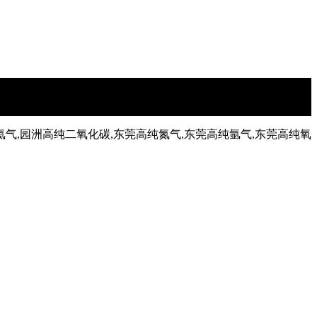
氦气,园洲高纯二氧化碳,东莞高纯氮气,东莞高纯氩气,东莞高纯氧