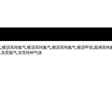
,横沥高纯氩气,横沥高纯氮气,横沥高纯氦气,横沥甲烷,园洲高纯
气,东莞氩气,东莞特种气体