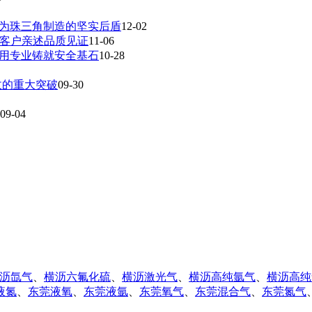
成为珠三角制造的坚实后盾
12-02
，客户亲述品质见证
11-06
，用专业铸就安全基石
10-28
收的重大突破
09-30
09-04
沥氙气
、
横沥六氟化硫
、
横沥激光气
、
横沥高纯氩气
、
横沥高纯
液氮
、
东莞液氧
、
东莞液氩
、
东莞氧气
、
东莞混合气
、
东莞氮气