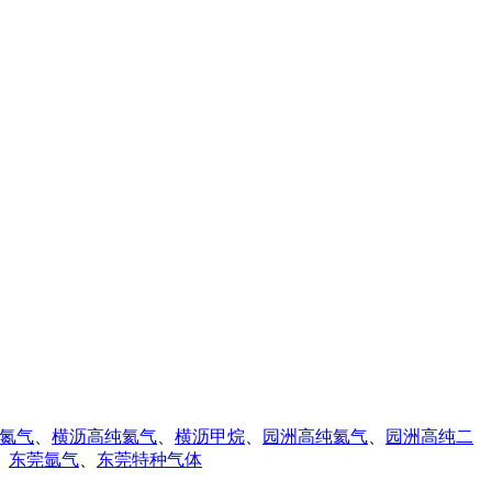
氮气
、
横沥高纯氦气
、
横沥甲烷
、
园洲高纯氦气
、
园洲高纯二
、
东莞氩气
、
东莞特种气体