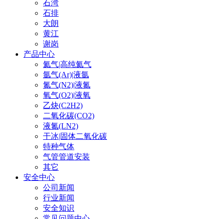
石湾
石排
大朗
黄江
谢岗
产品中心
氦气|高纯氦气
氩气(Ar)|液氩
氮气(N2)|液氮
氧气(O2)|液氧
乙炔(C2H2)
二氧化碳(CO2)
液氮(LN2)
干冰|固体二氧化碳
特种气体
气管管道安装
其它
安全中心
公司新闻
行业新闻
安全知识
常见问题中心