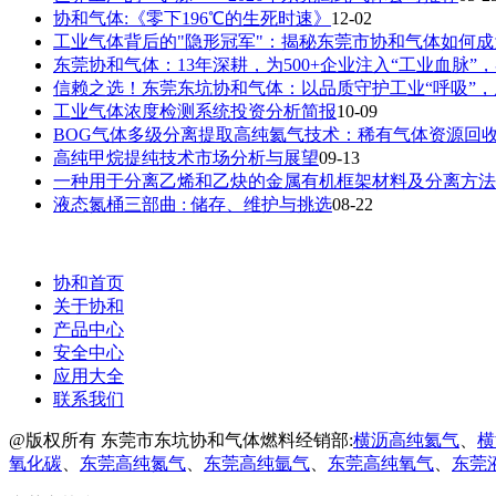
协和气体:《零下196℃的生死时速》
12-02
工业气体背后的"隐形冠军"：揭秘东莞市协和气体如何
东莞协和气体：13年深耕，为500+企业注入“工业血脉”
信赖之选！东莞东坑协和气体：以品质守护工业“呼吸”
工业气体浓度检测系统投资分析简报
10-09
BOG气体多级分离提取高纯氦气技术：稀有气体资源回
高纯甲烷提纯技术市场分析与展望
09-13
一种用于分离乙烯和乙炔的金属有机框架材料及分离方法
液态氮桶三部曲 : 储存、维护与挑选
08-22
协和首页
关于协和
产品中心
安全中心
应用大全
联系我们
@版权所有 东莞市东坑协和气体燃料经销部:
横沥高纯氦气
、
横
氧化碳
、
东莞高纯氮气
、
东莞高纯氩气
、
东莞高纯氧气
、
东莞