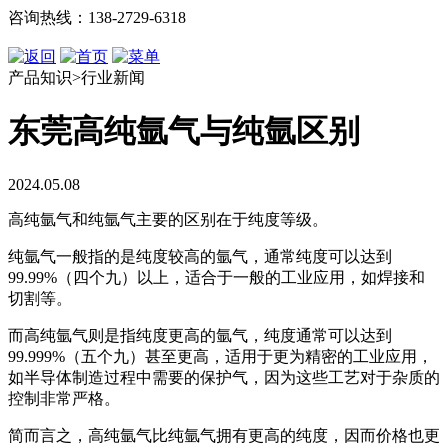
咨询热线：138-2729-6318
产品知识>行业新闻
东莞高纯氩气与纯氩区别
2024.05.08
高纯氩气和纯氩气主要的区别在于纯度等级。
纯氩气一般指的是纯度较高的氩气，通常纯度可以达到
99.99%（四个九）以上，适合于一般的工业应用，如焊接和
切割等。
而高纯氩气则是指纯度更高的氩气，纯度通常可以达到
99.999%（五个九）甚至更高，适用于更为精密的工业应用，
如半导体制造过程中需要的保护气，因为这些工艺对于杂质的
控制非常严格。
简而言之，高纯氩气比纯氩气拥有更高的纯度，因而价格也更