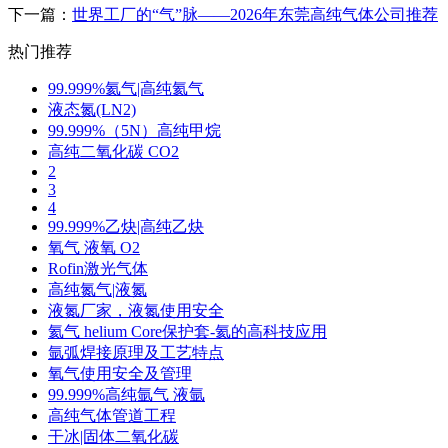
下一篇：
世界工厂的“气”脉——2026年东莞高纯气体公司推荐
热门推荐
99.999%氦气|高纯氦气
液态氮(LN2)
99.999%（5N）高纯甲烷
高纯二氧化碳 CO2
2
3
4
99.999%乙炔|高纯乙炔
氧气 液氧 O2
Rofin激光气体
高纯氮气|液氮
液氮厂家，液氮使用安全
氦气 helium Core保护套-氦的高科技应用
氩弧焊接原理及工艺特点
氧气使用安全及管理
99.999%高纯氩气 液氩
高纯气体管道工程
干冰|固体二氧化碳