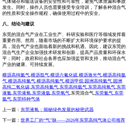
气体储存和输送设备的安全性和可靠性，避免气体泄漏和事故
发生。同时，操作人员也需要接受专业培训，了解各种混合气
的性质和安全操作规程，确保使用过程中的安全。
八、结论与建议
东莞的混合气产业在工业生产、科研实验和医疗等领域发挥着
重要作用。然而，随着市场的不断扩大和环境保护要求的提
高，混合气产业也面临着新的挑战和机遇。因此，建议东莞的
混合气生产企业加强技术研发和创新，提高产品质量和环保水
平；同时，政府和社会各界也应加强监管和支持，推动混合气
产业的健康、可持续发展。
横沥高纯氦气
,
横沥氙气
,
横沥六氟化硫
,
横沥激光气
,
横沥高纯氩
气
,
横沥高纯氮气
,
横沥高纯氦气
,
横沥甲烷
,
园洲高纯氦气
,
园洲
高纯二氧化碳
,
东莞高纯氮气
,
东莞高纯氩气
,
东莞高纯氧气
,
东莞
液氮
,
东莞液氧
,
东莞液氩
,
东莞氧气
,东莞混合气,
东莞氮气
,
东莞
氩气
,
东莞特种气体
上一篇：
东莞液氧：揭秘绿色发展的秘密武器
下一篇：
世界工厂的“气”脉——2026年东莞高纯气体公司推荐