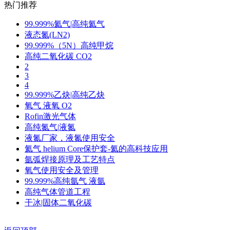
热门推荐
99.999%氦气|高纯氦气
液态氮(LN2)
99.999%（5N）高纯甲烷
高纯二氧化碳 CO2
2
3
4
99.999%乙炔|高纯乙炔
氧气 液氧 O2
Rofin激光气体
高纯氮气|液氮
液氮厂家，液氮使用安全
氦气 helium Core保护套-氦的高科技应用
氩弧焊接原理及工艺特点
氧气使用安全及管理
99.999%高纯氩气 液氩
高纯气体管道工程
干冰|固体二氧化碳