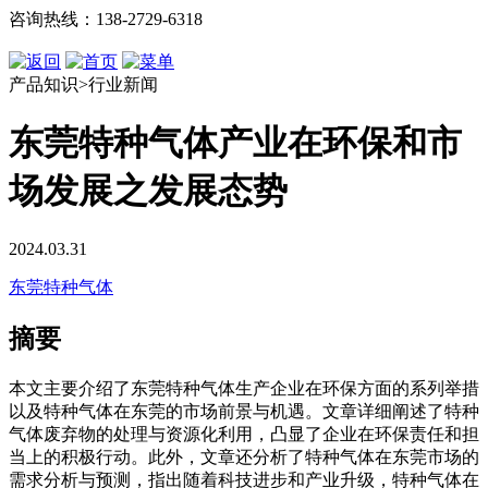
咨询热线：138-2729-6318
产品知识>行业新闻
东莞特种气体产业在环保和市
场发展之发展态势
2024.03.31
东莞特种气体
摘要
本文主要介绍了东莞特种气体生产企业在环保方面的系列举措
以及特种气体在东莞的市场前景与机遇。文章详细阐述了特种
气体废弃物的处理与资源化利用，凸显了企业在环保责任和担
当上的积极行动。此外，文章还分析了特种气体在东莞市场的
需求分析与预测，指出随着科技进步和产业升级，特种气体在