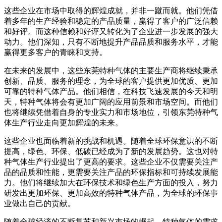
这些企业在市场中取得的辉煌成就，并非一蹴而就。他们凭借
着多年的生产经验和稳定的产品质量，赢得了客户的广泛信赖
和好评。而这种信赖和好评又转化为了企业进一步发展的强大
动力。他们深知，只有不断地提升产品品质和服务水平，才能
赢得更多客户的青睐和支持。
在未来的发展中，这些东莞特种气体的主要生产商将继续秉承
创新、品质、服务的理念，为全球的客户提供更加优质、更加
可靠的特种气体产品。他们相信，在科技飞速发展的今天和明
天，特种气体将会有更加广阔的应用前景和市场空间。而他们
也将继续凭借着自身的专业实力和市场地位，引领东莞特种气
体生产行业走向更加辉煌的未来。
这些企业也面临着新的挑战和机遇。随着全球环保意识的不断
提高，绿色、环保、低碳已经成为了新的发展趋势。这也对特
种气体生产行业提出了更高的要求。这些企业不仅需要关注产
品的品质和性能，更需要关注产品的环保指标和可持续发展能
力。他们将继续加大在环保技术和绿色生产方面的投入，努力
研发出更加环保、更加高效的特种气体产品，为全球的环保事
业做出自己的贡献。
随着全球经济的不断复苏和新兴市场的崛起，特种气体的需求