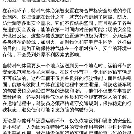
在存储环节，特种气体必须被安置在符合严格安全标准的专用
设施内。这些设施在设计之初，就充分考虑到了防爆、防火、
防泄漏等多重安全需求。它们不仅结构坚固，而且配备了各种
先进的安全设备，能够在第一时间内对任何可能出现的安全隐
患做出反应。这些存储设施的位置选择也极为讲究，必须远离
各类潜在危险源，如明火、高温物体和静电产生区等。这样做
的目的，是为了确保特种气体在一个相对独立、安全的环境中
存储，不会受到外界不利因素的影响。
当特种气体需要从一个地点运送到另一个地点时，运输环节的
安全规范就显得尤为重要。在这个环节中，专用的运输车辆是
不可或缺的。这些车辆不仅具备良好的行驶性能，而且结构稳
固，能够有效防止气体在运输过程中发生泄漏。驾驶这些车辆
的驾驶员也必须经过严格的选拔和培训，他们不仅要有丰富的
驾驶经验，还要对特种气体的性质和安全规范有深入的了解。
在运输过程中，驾驶员必须严格遵守交通规则，保持稳定的行
驶状态，避免任何可能引发危险的驾驶行为。
无论是存储环节还是运输环节，仅仅依靠设施和设备的安全性
是不够的。人为因素在特种气体的安全使用与管理中也起着至
关重要的作用。对存储设施和运输车辆的定期检查与维护就显