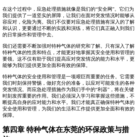
在这个过程中，应急处理措施就像是我们的“安全网”。它们为
我们提供了一道坚实的屏障，让我们在面对突发情况时能够从
容应对，化险为夷。我们不仅要对应急处理措施有深入的了解
和认识，更要通过不断的实践和演练，将它们真正融入到我们
的日常操作和管理中去。
我们还需要不断加强对特种气体的研究和了解。只有深入了解
特种气体的性质和特点，才能更好地掌握其安全使用和管理的
要领。这不仅有助于我们提高应对突发情况的能力和水平，更
能够为我们提供更加全面和有效的保障。
特种气体的安全使用和管理是一项艰巨而重要的任务。它需要
我们时刻保持警惕，做好充分的准备，以应对可能发生的各种
突发情况。而应急处理措施作为我们手中的“利器”，将在关键
时刻发挥重要的作用。我们必须深入学习和掌握这些措施，不
断提高自身的应对能力和水平。我们才能真正确保特种气体的
安全使用和管理，为我们的生活和工作提供更加全面和有效的
保障。
第四章 特种气体在东莞的环保政策与措