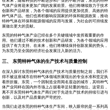
在未来，随着科技的不断进步和产业的不断升级，东莞的特种
气体产业将迎来更加广阔的发展前景。他们将继续致力于技术
创新和产品研发，为各个领域的应用提供更加优质、高效的特
种气体产品。他们也将积极响应国家的环保和能源政策，推动
特种气体在环保和能源领域的应用与发展，为社会的可持续发
展做出更大的贡献。
东莞的特种气体产业已经在多个关键领域中发挥着重要的作
用。他们通过不断的技术创新和产品研发，为各个领域的应用
提供了有力支持。在未来，他们将继续保持创新发展的势头，
为东莞乃至全国的经济社会发展注入新的活力。
三、 东莞特种气体的生产技术与质量控制
在深入探讨东莞特种气体的生产技术与质量控制之前，我们不
得不被这座城市在特种气体领域所展现出的专业水准和坚定执
着所折服。东莞，一个因制造业而闻名遐迩的城市，其特种气
体产业同样在国内外市场上占据着举足轻重的地位。这背后，
离不开东莞特种气体生产商们对于先进生产技术的持续引进与
创新，以及对产品质量的严苛把控。
当我们走进东莞的特种气体生产车间，映入眼帘的是一系列高