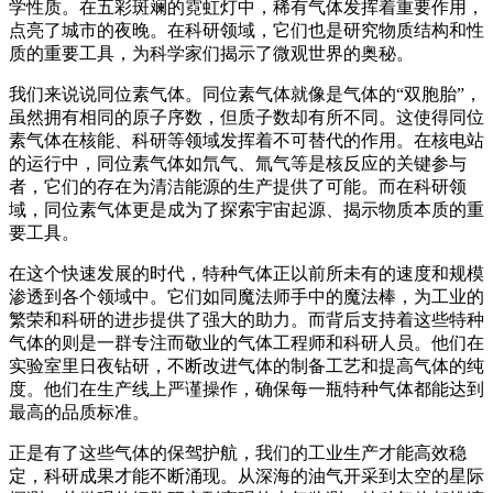
学性质。在五彩斑斓的霓虹灯中，稀有气体发挥着重要作用，
点亮了城市的夜晚。在科研领域，它们也是研究物质结构和性
质的重要工具，为科学家们揭示了微观世界的奥秘。
我们来说说同位素气体。同位素气体就像是气体的“双胞胎”，
虽然拥有相同的原子序数，但质子数却有所不同。这使得同位
素气体在核能、科研等领域发挥着不可替代的作用。在核电站
的运行中，同位素气体如氘气、氚气等是核反应的关键参与
者，它们的存在为清洁能源的生产提供了可能。而在科研领
域，同位素气体更是成为了探索宇宙起源、揭示物质本质的重
要工具。
在这个快速发展的时代，特种气体正以前所未有的速度和规模
渗透到各个领域中。它们如同魔法师手中的魔法棒，为工业的
繁荣和科研的进步提供了强大的助力。而背后支持着这些特种
气体的则是一群专注而敬业的气体工程师和科研人员。他们在
实验室里日夜钻研，不断改进气体的制备工艺和提高气体的纯
度。他们在生产线上严谨操作，确保每一瓶特种气体都能达到
最高的品质标准。
正是有了这些气体的保驾护航，我们的工业生产才能高效稳
定，科研成果才能不断涌现。从深海的油气开采到太空的星际