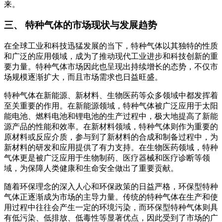
来。
三、 特种气体的市场现状与发展趋势
在全球工业和科技迅猛发展的当下，特种气体以其独特的性质
和广泛的应用领域，成为了推动现代工业进步和科技创新的重
要力量。特种气体市场因此也呈现出持续增长的态势，不仅市
场规模逐渐扩大，而且市场需求也日益旺盛。
特种气体在新能源、新材料、生物医药等众多领域中都发挥着
至关重要的作用。在新能源领域，特种气体被广泛应用于太阳
能电池、燃料电池和锂电池的生产过程中，极大地提高了新能
源产品的性能和效率。在新材料领域，特种气体则作为重要的
原材料或反应介质，参与到了新材料的合成和制备过程中，为
新材料的研发和应用提供了有力支持。在生物医药领域，特种
气体更是被广泛应用于生物制药、医疗器械和医疗诊断等领
域，为保障人类健康和生命安全做出了重要贡献。
随着环保理念的深入人心和环保政策的日益严格，环保型特种
气体正逐渐成为市场的主导力量。传统的特种气体在生产和使
用过程中往往会产生一定的环境污染，而环保型特种气体则具
有低污染、低排放、低毒性等显著优点，因此受到了市场的广