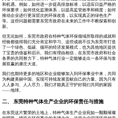
和机遇。例如，如何进一步提高排放标准，以适应日益严格的
环保要求；如何优化监测体系，以提高监管效率和精度；如何
推动企业进行更深层次的环保改造，以实现真正的绿色生产
等。这些问题都需要东莞市政府在未来的工作中不断探索和创
新。
但无论如何，东莞市政府在特种气体环保领域所取得的成就和
经验都值得我们充分肯定和学习。这些成就不仅为东莞市打造
了一个绿色、低碳、循环的经济发展模式，也为其他地区提供
了宝贵的借鉴和启示。我们有理由相信，在东莞市政府和社会
各界的共同努力下，特种气体行业一定能够走出一条环保与发
展双赢的康庄大道。
我们也期待更多的地区和企业能够加入到环保事业中来，共同
为构建美丽中国、实现可持续发展贡献自己的力量。因为只有
人人参与、人人尽力，我们才能真正守护好我们共同的家园
——地球。
二、 东莞特种气体生产企业的环保责任与措施
在东莞这片繁荣的土地上，特种气体生产企业宛如一颗颗璀璨