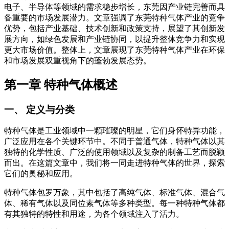
电子、半导体等领域的需求稳步增长，东莞因产业链完善而具
备重要的市场发展潜力。文章强调了东莞特种气体产业的竞争
优势，包括产业基础、技术创新和政策支持，展望了其创新发
展方向，如绿色发展和产业链协同，以提升整体竞争力和实现
更大市场价值。整体上，文章展现了东莞特种气体产业在环保
和市场发展双重视角下的蓬勃发展态势。
第一章 特种气体概述
一、 定义与分类
特种气体是工业领域中一颗璀璨的明星，它们身怀特异功能，
广泛应用在各个关键环节中。不同于普通气体，特种气体以其
独特的化学性质、广泛的使用领域以及复杂的制备工艺而脱颖
而出。在这篇文章中，我们将一同走进特种气体的世界，探索
它们的奥秘和应用。
特种气体包罗万象，其中包括了高纯气体、标准气体、混合气
体、稀有气体以及同位素气体等多种类型。每一种特种气体都
有其独特的特性和用途，为各个领域注入了活力。