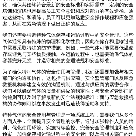
化，确保其始终符合最新的安全标准和实际需求。定期的安全
培训和演练也是提高员工安全意识和应对能力的有效途径。通
过这些培训和演练，员工可以更加熟悉安全操作规程和应急预
案，从而在紧急情况下做出正确的反应。
我们还需要强调特种气体储存和运输过程中的安全管理。这些
气体通常具有特殊的物理和化学性质，因此在储存和运输过程
中需要采取特殊的防护措施。例如，一些气体可能需要低温储
存或避免与某些物质接触。在运输过程中，也需要确保气体的
容器完好无损，并遵守相关的交通法规和安全标准。
为了确保特种气体的安全使用与管理，我们还需要加强与相关
部门的沟通和协作。这包括与供应商、安全监管部门以及应急
救援机构等建立有效的沟通机制。通过与供应商的紧密合作，
我们可以确保气体的质量和供应的稳定性；与安全监管部门的
沟通则可以及时了解最新的安全法规和标准；而与应急救援机
构的协作则可以在事故发生时迅速获得援助和支持。
特种气体的安全使用与管理是一项系统工程，需要我们从多个
方面入手，全面提升安全管理的水平。通过加强操作人员的培
训、优化使用环境、实施持续监控、完善安全管理制度和应急
预案、加强储存和运输过程中的安全管理以及与相关部门的沟