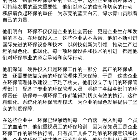
的明珠，镶嵌在环保事业的丰碑之中。这些企业深谙环保对于
可持续发展的至关重要性，他们以坚定的信念和切实的行动，
积极肩负起环保的重任，为东莞的蓝天白云、绿水青山贡献着
自己的力量。
他们明白，环保不仅仅是企业的社会责任，更是企业生存和发
展的基石。在环保投入上，这些企业从不吝啬。他们不断引进
国际先进的环保设备和技术，以科技创新为引领，推动生产过
程的绿色化、低碳化。每一项环保设备和技术的引进，都是他
们对环保事业的坚定承诺和实际行动。
他们深知，硬件投入只是环保工作的一部分，真正的环保成
效，还需要依靠完善的环保管理体系来保障。于是，这些企业
在环保管理体系建设上下足了功夫。他们设立了专门的环保管
理部门，配备了专业的环保管理人员，明确了各级各部门的环
保责任，确保每一项环保工作都能得到切实有效的执行。这种
精细化、系统化的环保管理模式，为企业的绿色发展提供了坚
实的制度保障。
在这些企业中，环保已经渗透到每一个角落，融入到每一个员
工的血液中。他们重视员工的环保培训，因为深知员工是企业
环保工作的最终执行者。只有员工具备了足够的环保意识和技
能，企业的环保工作才能真正落到实处。他们定期组织员工进