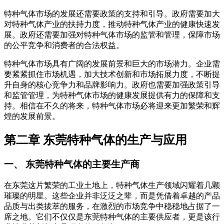
特种气体市场的发展还需要政策的支持和引导。政府需要加大
对特种气体产业的扶持力度，推动特种气体产业的健康快速发
展。政府还需要加强对特种气体市场的监管和管理，保障市场
的公平竞争和消费者的合法权益。
特种气体市场具有广阔的发展前景和巨大的市场潜力。企业需
要紧紧抓住市场机遇，加大技术创新和市场拓展力度，不断提
升自身的核心竞争力和品牌影响力。政府也需要加强政策引导
和监管管理，为特种气体市场的健康发展提供有力的保障和支
持。相信在不久的将来，特种气体市场必将迎来更加繁荣和辉
煌的发展前景。
第二章 东莞特种气体的生产与应用
一、 东莞特种气体的主要生产商
在东莞这片繁荣的工业土地上，特种气体生产领域闪耀着几颗
璀璨的明星。这些企业并非泛泛之辈，而是凭借着卓越的产品
品质与出类拔萃的服务，在激烈的市场竞争中稳稳地占据了一
席之地。它们不仅仅是东莞特种气体的主要供应者，更是该行