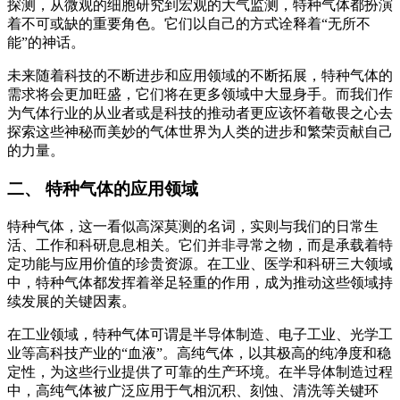
探测，从微观的细胞研究到宏观的大气监测，特种气体都扮演
着不可或缺的重要角色。它们以自己的方式诠释着“无所不
能”的神话。
未来随着科技的不断进步和应用领域的不断拓展，特种气体的
需求将会更加旺盛，它们将在更多领域中大显身手。而我们作
为气体行业的从业者或是科技的推动者更应该怀着敬畏之心去
探索这些神秘而美妙的气体世界为人类的进步和繁荣贡献自己
的力量。
二、 特种气体的应用领域
特种气体，这一看似高深莫测的名词，实则与我们的日常生
活、工作和科研息息相关。它们并非寻常之物，而是承载着特
定功能与应用价值的珍贵资源。在工业、医学和科研三大领域
中，特种气体都发挥着举足轻重的作用，成为推动这些领域持
续发展的关键因素。
在工业领域，特种气体可谓是半导体制造、电子工业、光学工
业等高科技产业的“血液”。高纯气体，以其极高的纯净度和稳
定性，为这些行业提供了可靠的生产环境。在半导体制造过程
中，高纯气体被广泛应用于气相沉积、刻蚀、清洗等关键环