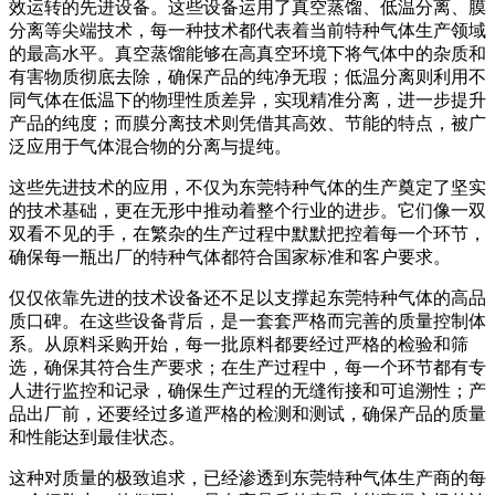
效运转的先进设备。这些设备运用了真空蒸馏、低温分离、膜
分离等尖端技术，每一种技术都代表着当前特种气体生产领域
的最高水平。真空蒸馏能够在高真空环境下将气体中的杂质和
有害物质彻底去除，确保产品的纯净无瑕；低温分离则利用不
同气体在低温下的物理性质差异，实现精准分离，进一步提升
产品的纯度；而膜分离技术则凭借其高效、节能的特点，被广
泛应用于气体混合物的分离与提纯。
这些先进技术的应用，不仅为东莞特种气体的生产奠定了坚实
的技术基础，更在无形中推动着整个行业的进步。它们像一双
双看不见的手，在繁杂的生产过程中默默把控着每一个环节，
确保每一瓶出厂的特种气体都符合国家标准和客户要求。
仅仅依靠先进的技术设备还不足以支撑起东莞特种气体的高品
质口碑。在这些设备背后，是一套套严格而完善的质量控制体
系。从原料采购开始，每一批原料都要经过严格的检验和筛
选，确保其符合生产要求；在生产过程中，每一个环节都有专
人进行监控和记录，确保生产过程的无缝衔接和可追溯性；产
品出厂前，还要经过多道严格的检测和测试，确保产品的质量
和性能达到最佳状态。
这种对质量的极致追求，已经渗透到东莞特种气体生产商的每