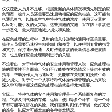
仅仅疏散人员并不足够。根据泄漏的具体情况和预先制定的应
急预案，操作人员还需要迅速启动相应的应急措施。这可能包
括通风换气，以降低空气中特种气体的浓度；使用灭火器材，
以应对可能引发的火灾等。这些措施的实施，旨在防止事故进
一步恶化，最大程度地减少损失和风险。
在应急处理的过程中，及时的信息传递和沟通同样至关重要。
操作人员需要迅速报告相关部门和领导，以便得到专业的指导
和支持。保持通讯畅通，及时传递事故的最新信息和进展情
况，也是确保应急处理顺利进行的关键。
不难看出，对于特种气体的安全使用和管理来说，应急处理措
施的重要性不言而喻。它们不仅能够在紧急情况下提供有效的
指导，帮助操作人员迅速应对，更能够在关键时刻挽救生命，
减少损失。对于每一个从事特种气体操作和管理的人员来说，
深入学习和掌握这些应急处理措施就显得尤为重要。
实际上，特种气体的安全使用和管理是一个系统而复杂的过
程。它涉及到气体的存储、运输、使用等多个环节，每一个环
节都可能存在潜在的风险。我们需要时刻保持警惕，做好充分
的准备，以应对可能发生的各种突发情况。