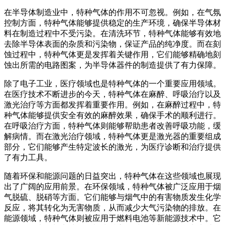
在半导体制造业中，特种气体的作用不可忽视。例如，在气氛
控制方面，特种气体能够提供稳定的生产环境，确保半导体材
料在制造过程中不受污染。在清洗环节，特种气体能够有效地
去除半导体表面的杂质和污染物，保证产品的纯净度。而在刻
蚀过程中，特种气体更是发挥着关键作用，它们能够精确地刻
蚀出所需的电路图案，为半导体器件的制造提供了有力保障。
除了电子工业，医疗领域也是特种气体的一个重要应用领域。
在医疗技术不断进步的今天，特种气体在麻醉、呼吸治疗以及
激光治疗等方面都发挥着重要作用。例如，在麻醉过程中，特
种气体能够提供安全有效的麻醉效果，确保手术的顺利进行。
在呼吸治疗方面，特种气体则能够帮助患者改善呼吸功能，缓
解病情。而在激光治疗领域，特种气体更是激光器的重要组成
部分，它们能够产生特定波长的激光，为医疗诊断和治疗提供
了有力工具。
随着环保和能源问题的日益突出，特种气体在这些领域也展现
出了广阔的应用前景。在环保领域，特种气体被广泛应用于烟
气脱硫、脱硝等方面。它们能够与烟气中的有害物质发生化学
反应，将其转化为无害物质，从而减少大气污染物的排放。在
能源领域，特种气体则被应用于燃料电池等新能源技术中。它