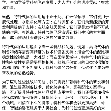
学、生物学等学科的飞速发展，为人类社会的进步贡献了智慧
和力量。
当然，特种气体的应用远不止于此。在环保领域，它们被用于
废气处理、水质净化等方面；在能源领域，它们为新能源的开
发利用提供了支持；在航空航天领域，它们更是发挥着不可或
缺的作用。可以说，特种气体已经渗透到我们生活的方方面
面，成为推动社会进步和发展的重要力量。
特种气体的应用也面临着一些挑战和问题。例如，高纯气体的
制备和储存需要高精度的技术和设备支持；混合气体的配比和
稳定性控制也是一大难题；而在医学领域中，特种气体的安全
性和有效性更是需要严格把关。随着环保意识的日益增强和资
源利用的压力不断增大，特种气体的绿色化、低碳化也成为未
来发展的必然趋势。
为了应对这些挑战和问题，我们需要加强特种气体的研发和创
新。通过提高制备技术、优化储存条件、完善配比方案等措
施，不断提升特种气体的品质和应用性能。我们还需要加强特
种气体的监管和管理，确保其安全、环保、可持续地应用于各
个领域。相信在不久的将来，特种气体将会以更加高效、环
保、智能的姿态服务于人类社会，为我们创造更加美好的未