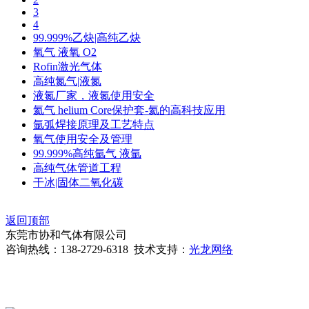
3
4
99.999%乙炔|高纯乙炔
氧气 液氧 O2
Rofin激光气体
高纯氮气|液氮
液氮厂家，液氮使用安全
氦气 helium Core保护套-氦的高科技应用
氩弧焊接原理及工艺特点
氧气使用安全及管理
99.999%高纯氩气 液氩
高纯气体管道工程
干冰|固体二氧化碳
返回顶部
东莞市协和气体有限公司
咨询热线：138-2729-6318 技术支持：
光龙网络