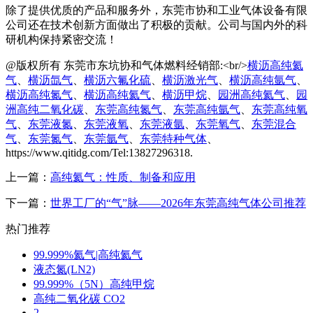
除了提供优质的产品和服务外，东莞市协和工业气体设备有限
公司还在技术创新方面做出了积极的贡献。公司与国内外的科
研机构保持紧密交流！
@版权所有 东莞市东坑协和气体燃料经销部:<br/>
横沥高纯氦
气
、
横沥氙气
、
横沥六氟化硫
、
横沥激光气
、
横沥高纯氩气
、
横沥高纯氮气
、
横沥高纯氦气
、
横沥甲烷
、
园洲高纯氦气
、
园
洲高纯二氧化碳
、
东莞高纯氮气
、
东莞高纯氩气
、
东莞高纯氧
气
、
东莞液氮
、
东莞液氧
、
东莞液氩
、
东莞氧气
、
东莞混合
气
、
东莞氮气
、
东莞氩气
、
东莞特种气体
、
https://www.qitidg.com/Tel:13827296318.
上一篇：
高纯氦气：性质、制备和应用
下一篇：
世界工厂的“气”脉——2026年东莞高纯气体公司推荐
热门推荐
99.999%氦气|高纯氦气
液态氮(LN2)
99.999%（5N）高纯甲烷
高纯二氧化碳 CO2
2