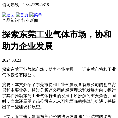
咨询热线：138-2729-6318
产品知识>行业新闻
探索东莞工业气体市场，协和
助力企业发展
2024.03.23
探索东莞工业气体市场，助力企业发展——记东莞市协和工业
气体设备有限公司
摘要：本文介绍了东莞市协和工业气体设备有限公司的创立背
景和主要业务。通过分析该公司的经营理念和发展方向，探讨
了其在推动东莞工业气体行业的发展中所扮演的重要角色。同
时，文章还展望了该公司在未来可能面临的挑战与机遇，并提
出了一些建议和展望。
正文：近年来，随着东莞经济的快速发展和产业结构的调整，