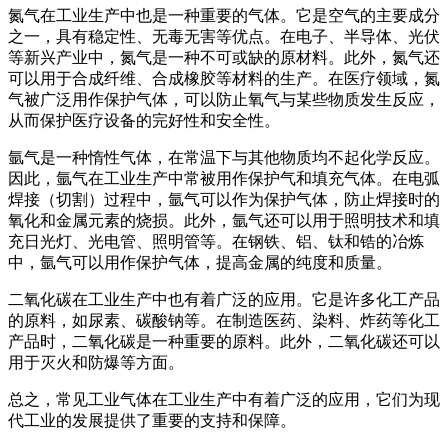
氮气在工业生产中也是一种重要的气体。它是空气的主要成分
之一，具有稳定性、无毒无害等优点。在电子、半导体、光伏
等新兴产业中，氮气是一种不可或缺的原材料。此外，氮气还
可以用于合成纤维、合成橡胶等材料的生产。在医疗领域，氮
气被广泛用作保护气体，可以防止氧气与某些物质发生反应，
从而保护医疗设备的完好性和安全性。
氩气是一种惰性气体，在常温下与其他物质均不起化学反应。
因此，氩气在工业生产中常被用作保护气和填充气体。在电弧
焊接（切割）过程中，氩气可以作为保护气体，防止焊接时的
氧化和金属元素的烧损。此外，氩气还可以用于照明技术和填
充日光灯、光电管、照明管等。在钢铁、铝、钛和锆的冶炼
中，氩气可以用作保护气体，提高金属的纯度和质量。
二氧化碳在工业生产中也有着广泛的应用。它是许多化工产品
的原料，如尿素、碳酸钠等。在制造医药、染料、炸药等化工
产品时，二氧化碳是一种重要的原料。此外，二氧化碳还可以
用于灭火和防爆等方面。
总之，常见工业气体在工业生产中有着广泛的应用，它们为现
代工业的发展提供了重要的支持和保障。