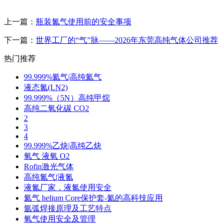
上一篇：
瓶装氮气使用前的安全事项
下一篇：
世界工厂的“气”脉——2026年东莞高纯气体公司推荐
热门推荐
99.999%氦气|高纯氦气
液态氮(LN2)
99.999%（5N）高纯甲烷
高纯二氧化碳 CO2
2
3
4
99.999%乙炔|高纯乙炔
氧气 液氧 O2
Rofin激光气体
高纯氮气|液氮
液氮厂家，液氮使用安全
氦气 helium Core保护套-氦的高科技应用
氩弧焊接原理及工艺特点
氧气使用安全及管理