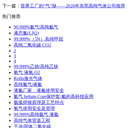
下一篇：
世界工厂的“气”脉——2026年东莞高纯气体公司推荐
热门推荐
99.999%氦气|高纯氦气
液态氮(LN2)
99.999%（5N）高纯甲烷
高纯二氧化碳 CO2
2
3
4
99.999%乙炔|高纯乙炔
氧气 液氧 O2
Rofin激光气体
高纯氮气|液氮
液氮厂家，液氮使用安全
氦气 helium Core保护套-氦的高科技应用
氩弧焊接原理及工艺特点
氧气使用安全及管理
99.999%高纯氩气 液氩
高纯气体管道工程
干冰|固体二氧化碳