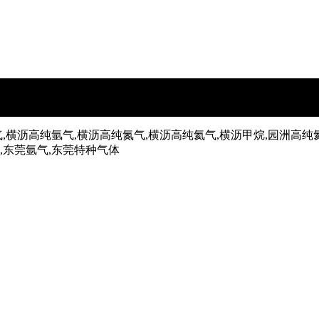
,横沥高纯氩气,横沥高纯氮气,横沥高纯氦气,横沥甲烷,园洲高纯
气,东莞氩气,东莞特种气体