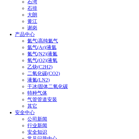
石湾
石排
大朗
黄江
谢岗
产品中心
氦气|高纯氦气
氩气(Ar)|液氩
氮气(N2)|液氮
氧气(O2)|液氧
乙炔(C2H2)
二氧化碳(CO2)
液氮(LN2)
干冰|固体二氧化碳
特种气体
气管管道安装
其它
安全中心
公司新闻
行业新闻
安全知识
常见问题中心