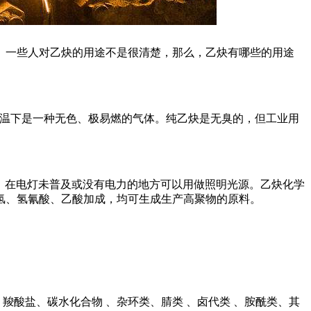
。一些人对乙炔的用途不是很清楚，那么，乙炔有哪些的用途
室温下是一种无色、极易燃的气体。纯乙炔是无臭的，但工业用
光，在电灯未普及或没有电力的地方可以用做照明光源。乙炔化学
化氢、氢氰酸、乙酸加成，均可生成生产高聚物的原料。
羧酸盐、碳水化合物 、杂环类、腈类 、卤代类 、胺酰类、其