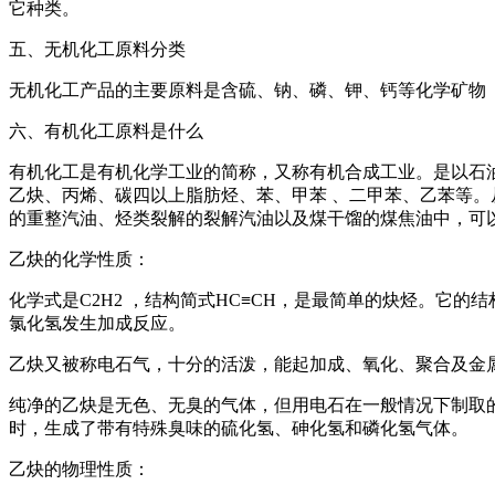
它种类。
五、无机化工原料分类
无机化工产品的主要原料是含硫、钠、磷、钾、钙等化学矿物
六、有机化工原料是什么
有机化工是有机化学工业的简称，又称有机合成工业。是以石油
乙炔、丙烯、碳四以上脂肪烃、苯、甲苯 、二甲苯、乙苯等。
的重整汽油、烃类裂解的裂解汽油以及煤干馏的煤焦油中，可
乙炔的化学性质：
化学式是C2H2 ，结构简式HC≡CH，是最简单的炔烃。
氯化氢发生加成反应。
乙炔又被称电石气，十分的活泼，能起加成、氧化、聚合及金
纯净的乙炔是无色、无臭的气体，但用电石在一般情况下制取
时，生成了带有特殊臭味的硫化氢、砷化氢和磷化氢气体。
乙炔的物理性质：