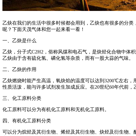
乙炔在我们的生活中很多时候都会用到，乙炔也有很多的分类
呢？下面天茂气体和您一起来看一看！
一、乙炔是什么
乙炔，分子式C2H2，俗称风煤和电石气，是炔烃化合物中体
乙炔由于含有硫化氢、磷化氢等杂质，而有一股大蒜的气味。
二、乙炔的作用
乙炔燃烧时能产生高温，氧炔焰的温度可以达到3200℃左右
性质活泼，能与许多试剂发生加成反应。在20世纪60年代前
三、化工原料分类
化工原料可以分为有机化工原料和无机化工原料。
四、有机化工原料分类
可以分为烷烃及其衍生物、烯烃及其衍生物、炔烃及衍生物、醌类