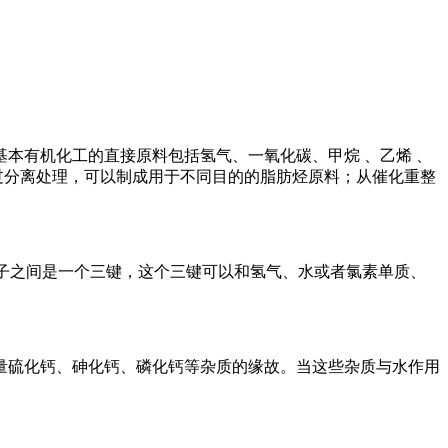
本有机化工的直接原料包括氢气、一氧化碳、甲烷 、乙烯 、
过分离处理，可以制成用于不同目的的脂肪烃原料；从催化重整
原子之间是一个三键，这个三键可以和氢气、水或者氯素单质、
量硫化钙、砷化钙、磷化钙等杂质的缘故。当这些杂质与水作用