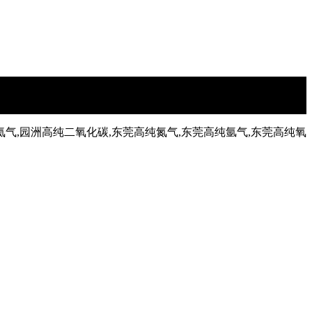
氦气,园洲高纯二氧化碳,东莞高纯氮气,东莞高纯氩气,东莞高纯氧