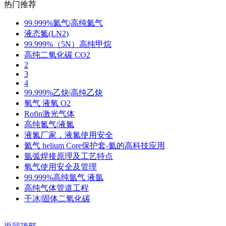
热门推荐
99.999%氦气|高纯氦气
液态氮(LN2)
99.999%（5N）高纯甲烷
高纯二氧化碳 CO2
2
3
4
99.999%乙炔|高纯乙炔
氧气 液氧 O2
Rofin激光气体
高纯氮气|液氮
液氮厂家，液氮使用安全
氦气 helium Core保护套-氦的高科技应用
氩弧焊接原理及工艺特点
氧气使用安全及管理
99.999%高纯氩气 液氩
高纯气体管道工程
干冰|固体二氧化碳