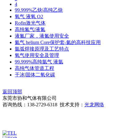
4
99.999%乙炔|高纯乙炔
氧气 液氧 O2
Rofin激光气体
高纯氮气|液氮
液氮厂家，液氮使用安全
氦气 helium Core保护套-氦的高科技应用
氩弧焊接原理及工艺特点
氧气使用安全及管理
99.999%高纯氩气 液氩
高纯气体管道工程
干冰|固体二氧化碳
返回顶部
东莞市协和气体有限公司
咨询热线：138-2729-6318 技术支持：
光龙网络