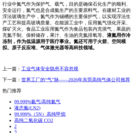
行业中氮气作为保护气、载气，目的是确保石化生产的顺利、
安全运行，氮气也是合成氨生产的主要原料气。在建材工业的
浮法玻璃生产中，氮气作为锡槽的主要保护气，以实现浮法生
产工艺和提高玻璃质量。在能源工业中，应用氮气强化开采、
煤矿灭火。食品工业应用氮气作为食品包装内充填气，果蔬的
充氮干制、保鲜储存，果汁、生油的充氮排氧等。
液氮用作冷
冻剂，作为低温源用于医疗事业。氮还可用于火箭、空间模
拟、原子反应堆、气体激光器等高科技领域。
上一篇：
工业气体安全隐患不容忽视
下一篇：
世界工厂的“气”脉——2026年东莞高纯气体公司推荐
热门推荐
99.999%氦气|高纯氦气
液态氮(LN2)
99.999%（5N）高纯甲烷
高纯二氧化碳 CO2
2
3