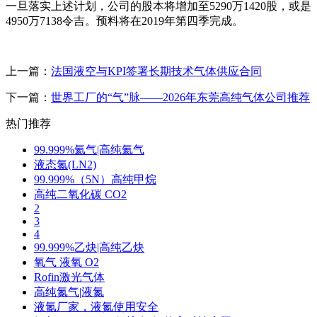
一旦落实上述计划，公司的股本将增加至5290万1420股，或是
4950万7138令吉。预料将在2019年第四季完成。
上一篇：
法国液空与KPI签署长期技术气体供应合同
下一篇：
世界工厂的“气”脉——2026年东莞高纯气体公司推荐
热门推荐
99.999%氦气|高纯氦气
液态氮(LN2)
99.999%（5N）高纯甲烷
高纯二氧化碳 CO2
2
3
4
99.999%乙炔|高纯乙炔
氧气 液氧 O2
Rofin激光气体
高纯氮气|液氮
液氮厂家，液氮使用安全