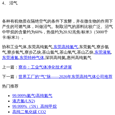
4、 沼气
各种有机物质在隔绝空气的条件下发酵，并在微生物的作用下
产生的可燃气体，叫做沼气。制取沼气的原料比较广泛。沼气
中甲烷的含量约为60%，热值约为20.92兆焦/标米3（5000千
卡/标米3）。
协和工业气体,东莞高纯氦气,
东莞高纯氮气
,东莞氦气,寮步氩
气,寮步氧气,寮步乙炔,茶山氩气,茶山氧气,茶山乙炔,
东莞液氧
,
东莞液氮
,
东莞特种气体
,深圳高纯氦,惠州高纯氦气
上一篇：
寮步：工业气体净化技术进展
下一篇：
世界工厂的“气”脉——2026年东莞高纯气体公司推荐
热门推荐
99.999%氦气|高纯氦气
液态氮(LN2)
99.999%（5N）高纯甲烷
高纯二氧化碳 CO2