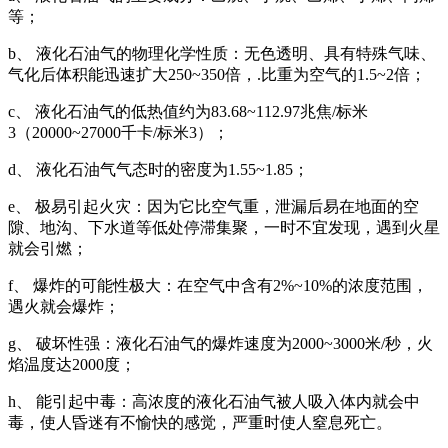
等；
b、 液化石油气的物理化学性质：无色透明、具有特殊气味、
气化后体积能迅速扩大250~350倍，.比重为空气的1.5~2倍；
c、 液化石油气的低热值约为83.68~112.97兆焦/标米
3（20000~27000千卡/标米3）；
d、 液化石油气气态时的密度为1.55~1.85；
e、 极易引起火灾：因为它比空气重，泄漏后易在地面的空
隙、地沟、下水道等低处停滞集聚，一时不宜发现，遇到火星
就会引燃；
f、 爆炸的可能性极大：在空气中含有2%~10%的浓度范围，
遇火就会爆炸；
g、 破坏性强：液化石油气的爆炸速度为2000~3000米/秒，火
焰温度达2000度；
h、 能引起中毒：高浓度的液化石油气被人吸入体内就会中
毒，使人昏迷有不愉快的感觉，严重时使人窒息死亡。