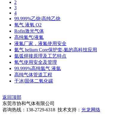
2
3
4
99.999%乙炔|高纯乙炔
氧气 液氧 O2
Rofin激光气体
高纯氮气|液氮
液氮厂家，液氮使用安全
氦气 helium Core保护套-氦的高科技应用
氩弧焊接原理及工艺特点
氧气使用安全及管理
99.999%高纯氩气 液氩
高纯气体管道工程
干冰|固体二氧化碳
返回顶部
东莞市协和气体有限公司
咨询热线：138-2729-6318 技术支持：
光龙网络