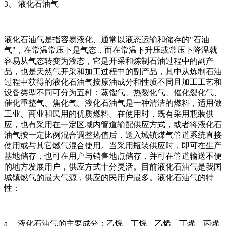
3、 液化石油气
液化石油气是指容易液化、通常以液态运输和储存的"石油
气"，在常温常压下是气态，而在常温下升压或常压下降温就
容易从气态转变为液态，它是开采和炼制石油过程中的副产
品，也是天然气开采和加工过程中的副产品，其中从炼制石油
过程中获得的液化石油气按原油成分和性质不同且加工工艺和
设备类型不同可分为五种：蒸馏气、热裂化气、催化裂化气、
催化重整气、焦化气。液化石油气是一种清洁的燃料，适用做
工业、商业和民用的优质燃料。在使用时，既有采用瓶装供
应，也有采用在一定区域内管道输配供应方式，或者将液化石
油气按一定比例混合调整热值后，送入城镇煤气管道系统直接
使用或与其它燃气混合使用。当采用瓶装供应时，即可在生产
基地储存，也可在用户与销售地点储存，并可在管道输送不便
的地方发展用户，供应方式十分灵活。目前液化石油气是我国
城镇燃气的最大气源，供应的民用户最多。液化石油气的特
性：
a、 液化石油气的主要成分：乙烷、丁烷、乙烯、丁烯、丙烯