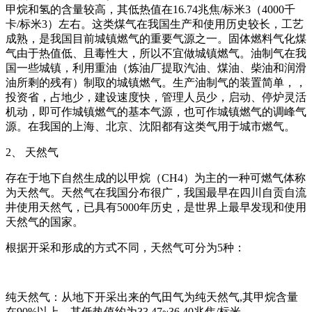
甲烷和氢的含量较高，其低热值在16.74兆焦/标米3（4000千
卡/标米3）左右。这类煤气在我国生产和使用历史较长，工艺
成熟，是我国目前城镇燃气的重要气源之一。固体燃料气化煤
气由于热值低、且毒性大，所以不宜做城镇燃气。油制气在我
国一些城镇，利用重油（炼油厂提取汽油、煤油、柴油和润滑
油所剩的残有）制取的城镇燃气。生产油制气的装置简单，，
投资省，占地少，建设速度快，管理人员少，启动、停炉灵活
机动，即可作城镇燃气的基本气源，也可作城镇燃气的调峰气
源。在我国的上海、北京、沈阳都有这类气用于城市燃气。
2、 天然气
存在于地下自然生成的以甲烷（CH4）为主的一种可燃气体称
为天然气。天然气在我国分布很广，我国最早在四川自贡自流
井使用天然气，已具有5000年历史，是世界上最早发现和使用
天然气的国家。
根据开采和形成的方式不同，天然气可分为5种：
纯天然气：从地下开采出来的气田气为纯天然气,其甲烷含量
在90%以上，其低热值约为33.47~36.40兆焦/标米