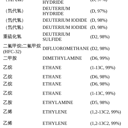
HYDRIDE
DEUTERIUM
（氘代氢）
(D, 97%)
HYDRIDE
（氘代氢）
DEUTERIUM IODIDE
(D, 98%)
（氘代氢）
DEUTERIUM IODIDE
(D, 98%)
DEUTERIUM
重硫化氢
(D2, 98%)
SULFIDE
二氟甲烷;二氟甲烷
DIFLUOROMETHANE
(D2, 98%)
(HFC-32)
二甲胺
DIMETHYLAMINE
(D6, 99%)
乙烷
ETHANE
(1-13C, 99%)
乙烷
ETHANE
(D6, 98%)
乙烷
ETHANE
(D6, 98%)
乙烷
ETHANE
(1-13C, 99%)
乙胺
ETHYLAMINE
(D5, 98%)
乙烯
ETHYLENE
(1,2-13C2, 99%)
乙烯
ETHYLENE
(1,2-13C2, 99%)