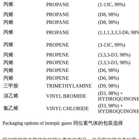
丙烯
PROPANE
(1-13C, 99%)
丙烯
PROPANE
(D8, 98%)
丙烯
PROPANE
(D8, 98%)
丙烯
PROPANE
(1,1,1,3,3,3-D6, 98
丙烯
PROPENE
(3-13C, 99%)
丙烯
PROPENE
(3,3,3-D3, 98%)
丙烯
PROPENE
(3,3,3-D3, 98%)
丙烯
PROPENE
(D6, 98%)
丙烯
PROPENE
(D6, 98%)
三甲胺
TRIMETHYLAMINE
(D9, 98%)
(D3, 98%) +
溴乙烯
VINYL BROMIDE
HYDROQUINON
(D3, 98%) +
氯乙烯
VINYL CHLORIDE
HYDROQUINON
Packaging options of isotopic gases 同位素气体的包装选择