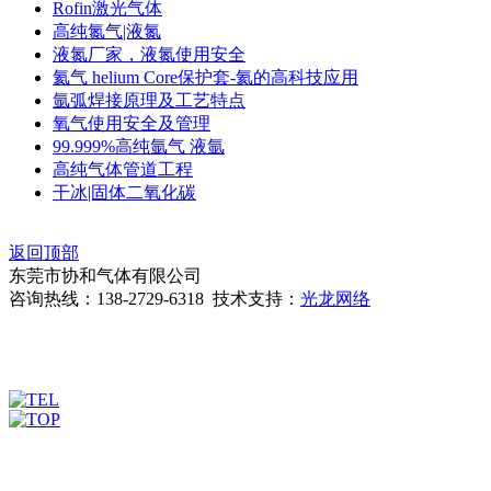
Rofin激光气体
高纯氮气|液氮
液氮厂家，液氮使用安全
氦气 helium Core保护套-氦的高科技应用
氩弧焊接原理及工艺特点
氧气使用安全及管理
99.999%高纯氩气 液氩
高纯气体管道工程
干冰|固体二氧化碳
返回顶部
东莞市协和气体有限公司
咨询热线：138-2729-6318 技术支持：
光龙网络