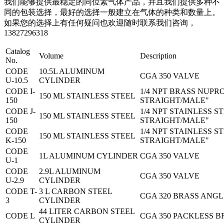
我们能够提供最稳定的同位素气体产品，并且我们提供多种不
同的包装选择，最好的选择一般建立在气体的种类和数量上。
如果您的选择上有任何疑问也欢迎随时联系我们咨询，
13827296318
Catalog
Volume
Description
No.
CODE
10.5L ALUMINUM
CGA 350 VALVE
U-10.5
CYLINDER
CODE I-
1/4 NPT BRASS NUPR
150 ML STAINLESS STEEL
150
STRAIGHT/MALE"
CODE J-
1/4 NPT STAINLESS S
150 ML STAINLESS STEEL
150
STRAIGHT/MALE"
CODE
1/4 NPT STAINLESS S
150 ML STAINLESS STEEL
K-150
STRAIGHT/MALE"
CODE
1L ALUMINUM CYLINDER
CGA 350 VALVE
U-1
CODE
2.9L ALUMINUM
CGA 350 VALVE
U-2.9
CYLINDER
CODE T-
3 L CARBON STEEL
CGA 320 BRASS ANGL
3
CYLINDER
44 LITER CARBON STEEL
CODE L
CGA 350 PACKLESS 
CYLINDER