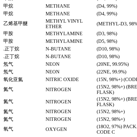
甲烷
METHANE
(D4, 99%)
甲烷
METHANE
(D4, 99%)
METHYL VINYL
乙烯基甲醚
(METHYL-D3, 98%
ETHER
甲胺
METHYLAMINE
(D3, 98%)
甲胺
METHYLAMINE
(D5, 98%)
.正丁烷
N-BUTANE
(D10, 98%)
.正丁烷
N-BUTANE
(D10, 98%)
氖气
NEON
(20NE, 99.95%)
氖气
NEON
(22NE, 99.9%)
氧化亚氮
NITRIC OXIDE
(15N, 98%+) (CODE
(15N2, 98%+) (B
氮气
NITROGEN
FLASK)
(15N2, 98%+) (B
氮气
NITROGEN
FLASK)
氮气
NITROGEN
(15N2, 98%+)
氮气
NITROGEN
(15N2, 98%+)
(18O2, 97%) PAC
氧气
OXYGEN
CODE C