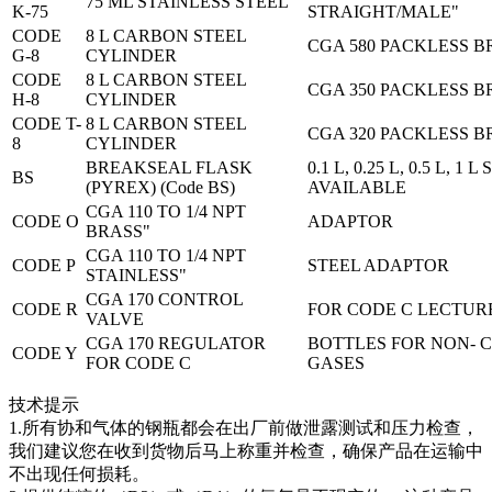
75 ML STAINLESS STEEL
K-75
STRAIGHT/MALE"
CODE
8 L CARBON STEEL
CGA 580 PACKLESS 
G-8
CYLINDER
CODE
8 L CARBON STEEL
CGA 350 PACKLESS 
H-8
CYLINDER
CODE T-
8 L CARBON STEEL
CGA 320 PACKLESS 
8
CYLINDER
BREAKSEAL FLASK
0.1 L, 0.25 L, 0.5 L, 1 L
BS
(PYREX) (Code BS)
AVAILABLE
CGA 110 TO 1/4 NPT
CODE O
ADAPTOR
BRASS"
CGA 110 TO 1/4 NPT
CODE P
STEEL ADAPTOR
STAINLESS"
CGA 170 CONTROL
CODE R
FOR CODE C LECTUR
VALVE
CGA 170 REGULATOR
BOTTLES FOR NON- 
CODE Y
FOR CODE C
GASES
技术提示
1.所有协和气体
的钢瓶都会在出厂前做泄露测试和压力检查，
我们建议您在收到货物后马上称重并检查，确保产品在运输中
不出现任何损耗。