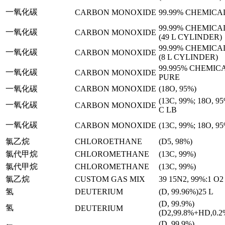
一氧化碳
CARBON MONOXIDE
99.99% CHEMICA
99.99% CHEMICA
一氧化碳
CARBON MONOXIDE
(49 L CYLINDER)
99.99% CHEMICA
一氧化碳
CARBON MONOXIDE
(8 L CYLINDER)
99.995% CHEMIC
一氧化碳
CARBON MONOXIDE
PURE
一氧化碳
CARBON MONOXIDE
(18O, 95%)
(13C, 99%; 18O, 
一氧化碳
CARBON MONOXIDE
C LB
一氧化碳
CARBON MONOXIDE
(13C, 99%; 18O, 9
氯乙烷
CHLOROETHANE
(D5, 98%)
氯代甲烷
CHLOROMETHANE
(13C, 99%)
氯代甲烷
CHLOROMETHANE
(13C, 99%)
氯乙烷
CUSTOM GAS MIX
39 15N2, 99%:1 O2
氢
DEUTERIUM
(D, 99.96%)25 L
(D, 99.9%)
氢
DEUTERIUM
(D2,99.8%+HD,0.2
(D, 99.9%)