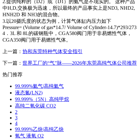
2.提供纯粹的（D2）或（D1）的氨气是不现实的。 这种产品
中H,D,交换极为迅速，所以最终的产品事实上是ND3, NHD2,
HNH2D 和 NH3的混合物。
3.以20摄氏度的状态为例，计算气体缸内压力如下
Pressure= (Volume of gas*14.7/ Volume of Cylinder-14.7)*293/273
4．3L 和 8L的碳钢瓶中，CGA580阀门用于非易燃性气体，
CGA350阀门用于易燃性气体。
上一篇：
协和东莞特种气体安全指引
下一篇：
世界工厂的“气”脉——2026年东莞高纯气体公司推荐
热门推荐
99.999%氦气|高纯氦气
液态氮(LN2)
99.999%（5N）高纯甲烷
高纯二氧化碳 CO2
2
3
4
99.999%乙炔|高纯乙炔
氧气 液氧 O2