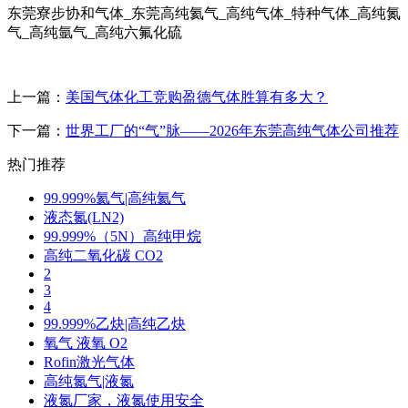
东莞寮步协和气体_东莞高纯氦气_高纯气体_特种气体_高纯氮
气_高纯氩气_高纯六氟化硫
上一篇：
美国气体化工竞购盈德气体胜算有多大？
下一篇：
世界工厂的“气”脉——2026年东莞高纯气体公司推荐
热门推荐
99.999%氦气|高纯氦气
液态氮(LN2)
99.999%（5N）高纯甲烷
高纯二氧化碳 CO2
2
3
4
99.999%乙炔|高纯乙炔
氧气 液氧 O2
Rofin激光气体
高纯氮气|液氮
液氮厂家，液氮使用安全