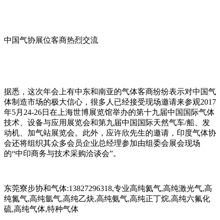
中国气协展位客商热烈交流
据悉，这次年会上有中东和南亚的气体客商纷纷表示对中国气
体制造市场的极大信心，很多人已经接受现场邀请来参观2017
年5月24-26日在上海世博展览馆举办的第十九届中国国际气体
技术、设备与应用展览会和第九届中国国际天然气车/船、发
动机、加气站展览会。此外，应许欣先生的邀请，印度气体协
会还将组织其众多会员企业总经理参加由组委会展会现场
的“中印商务与技术采购洽谈会”。
东莞寮步协和气体:13827296318,专业高纯氦气,高纯激光气,高
纯氮气,高纯氩气,高纯乙炔,高纯氨气,高纯正丁烷,高纯六氟化
硫,高纯气体,特种气体