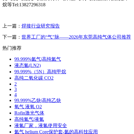
烷等Tel:13827296318
上一篇：
焊接行业研究报告
下一篇：
世界工厂的“气”脉——2026年东莞高纯气体公司推荐
热门推荐
99.999%氦气|高纯氦气
液态氮(LN2)
99.999%（5N）高纯甲烷
高纯二氧化碳 CO2
2
3
4
99.999%乙炔|高纯乙炔
氧气 液氧 O2
Rofin激光气体
高纯氮气|液氮
液氮厂家，液氮使用安全
氦气 helium Core保护套-氦的高科技应用