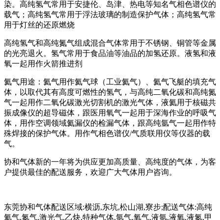
染。高纯氢气常用于安捷伦、岛津、热电等知名气相色谱仪的
载气；高纯氢气常用于浮法玻璃的制造保护气体；高纯氢气常
用于灯丝的还原燃烧
高纯氢气和高纯氮气组成混合气体常用于不锈钢、铜管等金属
的光亮退火。氢气常用于食品油等油品的加氢还原。液氢和液
氧一起用作火箭推进剂
氦气用途：氦气用作氦气球（工业氦气）、氦气飞艇的填充气
体，以取代其有高度可燃性的氢气，与高纯二氧化碳和高纯氮
气一起用作二氧化碳激光切割机的激光气体，液氦用于核磁共
振成像仪的超导磁体，跟医用氧气一起用于深海作业的呼吸气
体，用作空调领域氦漏仪的检漏气体，跟高纯氩气一起用作特
殊焊接的保护气体。用作气相色谱仪/气质联用仪等仪器的载
气。
协和气体新的一年将为供应更加高质量、高纯度的气体，为客
户提供最佳的配送服务，欢迎广大气体用户咨询。
东莞协和气体配送区域:横沥,东坑,松山湖,寮步;配送气体:高纯
氦气,氮气,激光气,乙炔,特种气体,氩气,氧气,液氩,液氧,液氮,甲