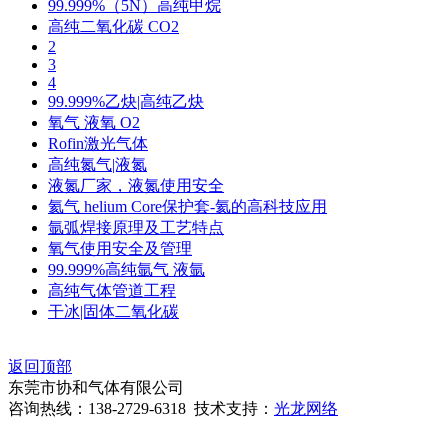
99.999%（5N）高纯甲烷
高纯二氧化碳 CO2
2
3
4
99.999%乙炔|高纯乙炔
氧气 液氧 O2
Rofin激光气体
高纯氮气|液氮
液氮厂家，液氮使用安全
氦气 helium Core保护套-氦的高科技应用
氩弧焊接原理及工艺特点
氧气使用安全及管理
99.999%高纯氩气 液氩
高纯气体管道工程
干冰|固体二氧化碳
返回顶部
东莞市协和气体有限公司
咨询热线：138-2729-6318 技术支持：
光龙网络