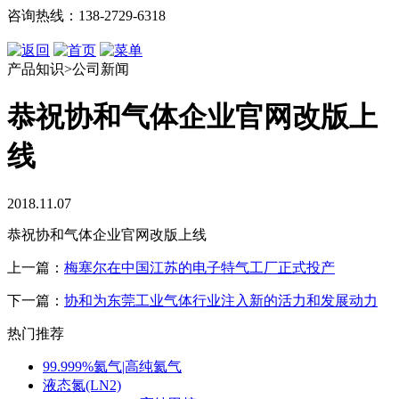
咨询热线：138-2729-6318
产品知识>公司新闻
恭祝协和气体企业官网改版上
线
2018.11.07
恭祝协和气体企业官网改版上线
上一篇：
梅塞尔在中国江苏的电子特气工厂正式投产
下一篇：
协和为东莞工业气体行业注入新的活力和发展动力
热门推荐
99.999%氦气|高纯氦气
液态氮(LN2)