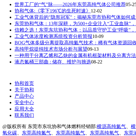
世界工厂的“气”脉——2026年东莞高纯气体公司推荐
05-2
协和气体:《零下196℃的生死时速》
12-02
工业气体背后的"隐形冠军"：揭秘东莞市协和气体如何
东莞协和气体：13年深耕，为500+企业注入“工业血脉”
信赖之选！东莞东坑协和气体：以品质守护工业“呼吸”
工业气体浓度检测系统投资分析简报
10-09
BOG气体多级分离提取高纯氦气技术：稀有气体资源回
高纯甲烷提纯技术市场分析与展望
09-13
一种用于分离乙烯和乙炔的金属有机框架材料及分离方法
液态氮桶三部曲 : 储存、维护与挑选
08-22
协和首页
关于协和
产品中心
安全中心
应用大全
联系我们
@版权所有 东莞市东坑协和气体燃料经销部:
横沥高纯氦气
、
横
氧化碳
、
东莞高纯氮气
、
东莞高纯氩气
、
东莞高纯氧气
、
东莞