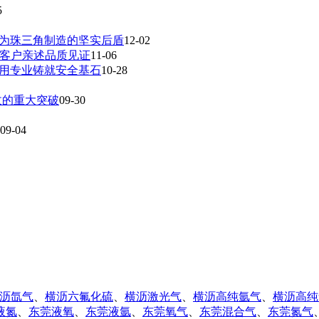
5
成为珠三角制造的坚实后盾
12-02
，客户亲述品质见证
11-06
，用专业铸就安全基石
10-28
收的重大突破
09-30
09-04
沥氙气
、
横沥六氟化硫
、
横沥激光气
、
横沥高纯氩气
、
横沥高纯
液氮
、
东莞液氧
、
东莞液氩
、
东莞氧气
、
东莞混合气
、
东莞氮气