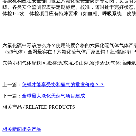
各级机构应在安全部门设立六氟化硫安全防护专责岗，负责有
畴。各类安全监测仪表要定期标定、校准，随时处于完好状态
体检1~2次，体检项目应有特殊要求（如血相、呼吸系统、皮
六氟化硫中毒该怎么办？使用纯度合格的六氟化硫气体气体产品
（sf6气体）全网最实在！六氟化硫气体厂家直销！纽瑞德特种气体长
东莞协和气体配送区域:横沥,东坑,松山湖,寮步;配送气体:高纯氦气,氮气
上一篇：
怎样才能享受协和氦气的批发价格？？
下一篇：
全球最大液化天然气项目建成
相关产品
/ RELATED PRODUCTS
相关新闻
相关产品