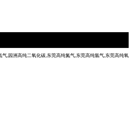
氦气,园洲高纯二氧化碳,东莞高纯氮气,东莞高纯氩气,东莞高纯氧