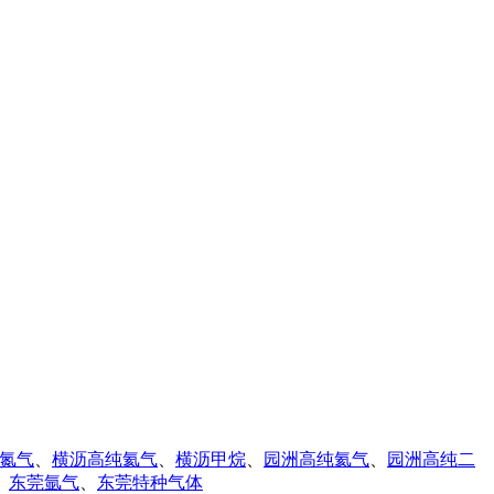
氮气
、
横沥高纯氦气
、
横沥甲烷
、
园洲高纯氦气
、
园洲高纯二
、
东莞氩气
、
东莞特种气体