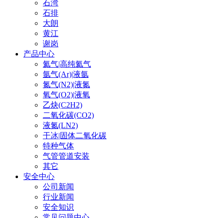
石湾
石排
大朗
黄江
谢岗
产品中心
氦气|高纯氦气
氩气(Ar)|液氩
氮气(N2)|液氮
氧气(O2)|液氧
乙炔(C2H2)
二氧化碳(CO2)
液氮(LN2)
干冰|固体二氧化碳
特种气体
气管管道安装
其它
安全中心
公司新闻
行业新闻
安全知识
常见问题中心