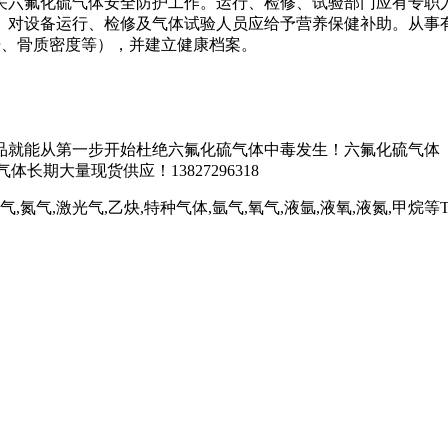
关六氟化硫气体安全防护工作。运行、检修、试验部门应有专职
。对设备运行、检修及气体试验人员应给予营养保健补助。从事
肤、骨质密度等），并建立健康档案。
就能从第一步开始杜绝六氟化硫气体中毒发生！六氟化硫气体（s
期大量现货供应！13827296318
,激光气,乙炔,特种气体,氩气,氧气,液氩,液氧,液氮,甲烷等Tel:13