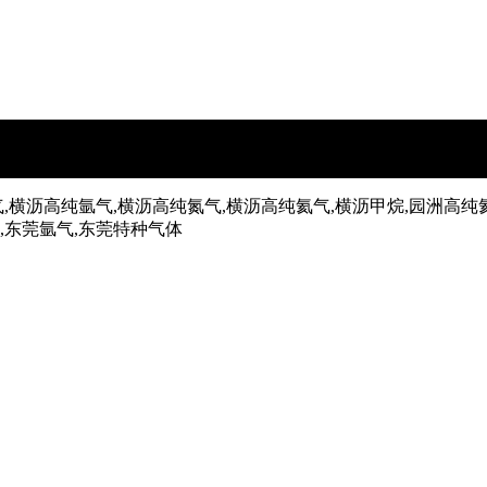
,横沥高纯氩气,横沥高纯氮气,横沥高纯氦气,横沥甲烷,园洲高纯
气,东莞氩气,东莞特种气体