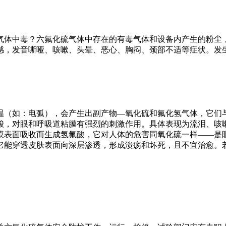
气体中毒？六氟化硫气体中存在的有毒气体和设备内产生的粉尘
感，发音嘶哑、咳嗽、头晕、恶心、胸闷、颈部不适等症状。发
温（如：电弧），会产生出副产物—氧化硫和氟化氢气体，它们
酸，对眼和呼吸道粘膜有强烈的刺激作用。具体表现为流泪、咳
膜表面吸收而生成氢氟酸，它对人体的危害同氧化硫一样——是
它能穿透皮肤表面向深层渗透，形成溃疡和坏死，且不宜治愈。