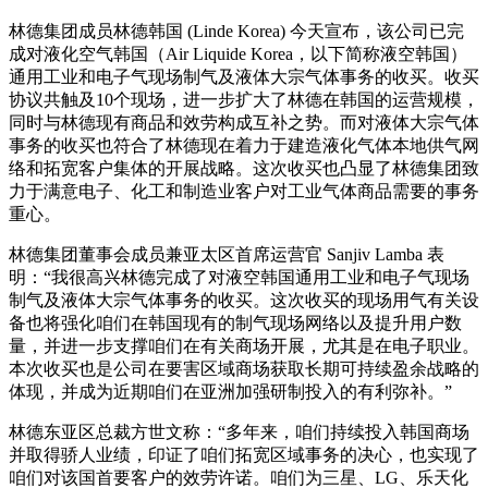
林德集团成员林德韩国 (Linde Korea) 今天宣布，该公司已完
成对液化空气韩国（Air Liquide Korea，以下简称液空韩国）
通用工业和电子气现场制气及液体大宗气体事务的收买。收买
协议共触及10个现场，进一步扩大了林德在韩国的运营规模，
同时与林德现有商品和效劳构成互补之势。而对液体大宗气体
事务的收买也符合了林德现在着力于建造液化气体本地供气网
络和拓宽客户集体的开展战略。这次收买也凸显了林德集团致
力于满意电子、化工和制造业客户对工业气体商品需要的事务
重心。
林德集团董事会成员兼亚太区首席运营官 Sanjiv Lamba 表
明：“我很高兴林德完成了对液空韩国通用工业和电子气现场
制气及液体大宗气体事务的收买。这次收买的现场用气有关设
备也将强化咱们在韩国现有的制气现场网络以及提升用户数
量，并进一步支撑咱们在有关商场开展，尤其是在电子职业。
本次收买也是公司在要害区域商场获取长期可持续盈余战略的
体现，并成为近期咱们在亚洲加强研制投入的有利弥补。”
林德东亚区总裁方世文称：“多年来，咱们持续投入韩国商场
并取得骄人业绩，印证了咱们拓宽区域事务的决心，也实现了
咱们对该国首要客户的效劳许诺。咱们为三星、LG、乐天化