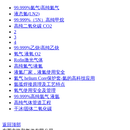
99.999%氦气|高纯氦气
液态氮(LN2)
99.999%（5N）高纯甲烷
高纯二氧化碳 CO2
2
3
4
99.999%乙炔|高纯乙炔
氧气 液氧 O2
Rofin激光气体
高纯氮气|液氮
液氮厂家，液氮使用安全
氦气 helium Core保护套-氦的高科技应用
氩弧焊接原理及工艺特点
氧气使用安全及管理
99.999%高纯氩气 液氩
高纯气体管道工程
干冰|固体二氧化碳
返回顶部