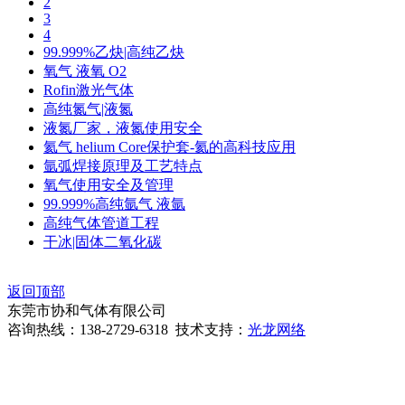
2
3
4
99.999%乙炔|高纯乙炔
氧气 液氧 O2
Rofin激光气体
高纯氮气|液氮
液氮厂家，液氮使用安全
氦气 helium Core保护套-氦的高科技应用
氩弧焊接原理及工艺特点
氧气使用安全及管理
99.999%高纯氩气 液氩
高纯气体管道工程
干冰|固体二氧化碳
返回顶部
东莞市协和气体有限公司
咨询热线：138-2729-6318 技术支持：
光龙网络